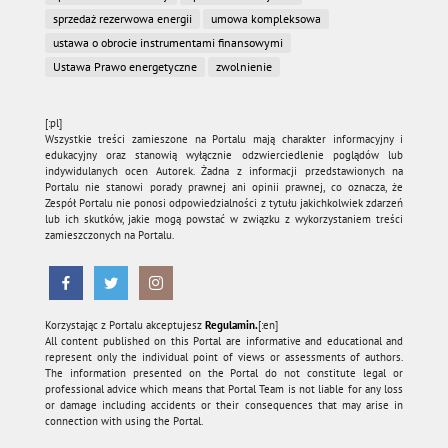
sprzedaż rezerwowa energii
umowa kompleksowa
ustawa o obrocie instrumentami finansowymi
Ustawa Prawo energetyczne
zwolnienie
[:pl]
Wszystkie treści zamieszone na Portalu mają charakter informacyjny i
edukacyjny oraz stanowią wyłącznie odzwierciedlenie poglądów lub
indywidulanych ocen Autorek. Żadna z informacji przedstawionych na
Portalu nie stanowi porady prawnej ani opinii prawnej, co oznacza, że
Zespół Portalu nie ponosi odpowiedzialności z tytułu jakichkolwiek zdarzeń
lub ich skutków, jakie mogą powstać w związku z wykorzystaniem treści
zamieszczonych na Portalu.
Korzystając z Portalu akceptujesz
Regulamin.
[:en]
All content published on this Portal are informative and educational and
represent only the individual point of views or assessments of authors.
The information presented on the Portal do not constitute legal or
professional advice which means that Portal Team is not liable for any loss
or damage including accidents or their consequences that may arise in
connection with using the Portal.