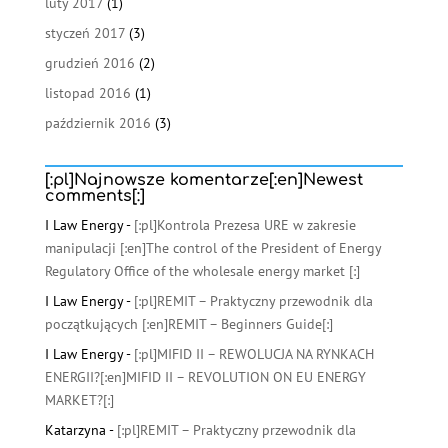
luty 2017
(1)
styczeń 2017
(3)
grudzień 2016
(2)
listopad 2016
(1)
październik 2016
(3)
[:pl]Najnowsze komentarze[:en]Newest
comments[:]
I Law Energy
-
[:pl]Kontrola Prezesa URE w zakresie
manipulacji [:en]The control of the President of Energy
Regulatory Office of the wholesale energy market [:]
I Law Energy
-
[:pl]REMIT – Praktyczny przewodnik dla
początkujących [:en]REMIT – Beginners Guide[:]
I Law Energy
-
[:pl]MIFID II – REWOLUCJA NA RYNKACH
ENERGII?[:en]MIFID II – REVOLUTION ON EU ENERGY
MARKET?[:]
Katarzyna
-
[:pl]REMIT – Praktyczny przewodnik dla