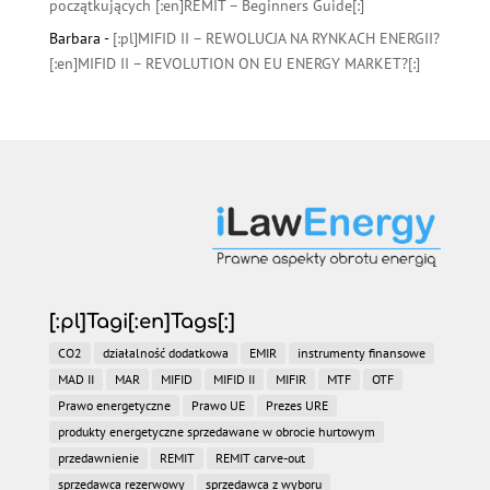
początkujących [:en]REMIT – Beginners Guide[:]
Barbara
-
[:pl]MIFID II – REWOLUCJA NA RYNKACH ENERGII?
[:en]MIFID II – REVOLUTION ON EU ENERGY MARKET?[:]
[:pl]Tagi[:en]Tags[:]
CO2
działalność dodatkowa
EMIR
instrumenty finansowe
MAD II
MAR
MIFID
MIFID II
MIFIR
MTF
OTF
Prawo energetyczne
Prawo UE
Prezes URE
produkty energetyczne sprzedawane w obrocie hurtowym
przedawnienie
REMIT
REMIT carve-out
sprzedawca rezerwowy
sprzedawca z wyboru