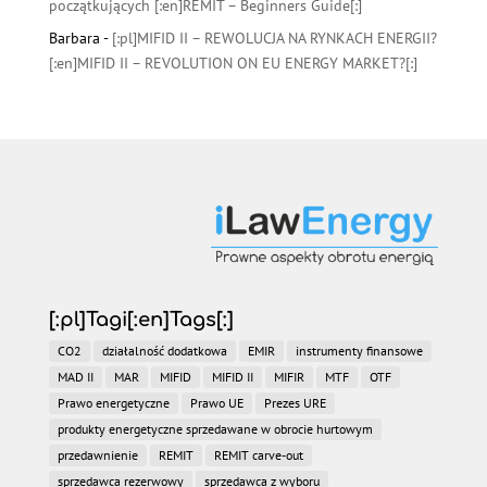
początkujących [:en]REMIT – Beginners Guide[:]
Barbara
-
[:pl]MIFID II – REWOLUCJA NA RYNKACH ENERGII?
[:en]MIFID II – REVOLUTION ON EU ENERGY MARKET?[:]
[:pl]Tagi[:en]Tags[:]
CO2
działalność dodatkowa
EMIR
instrumenty finansowe
MAD II
MAR
MIFID
MIFID II
MIFIR
MTF
OTF
Prawo energetyczne
Prawo UE
Prezes URE
produkty energetyczne sprzedawane w obrocie hurtowym
przedawnienie
REMIT
REMIT carve-out
sprzedawca rezerwowy
sprzedawca z wyboru