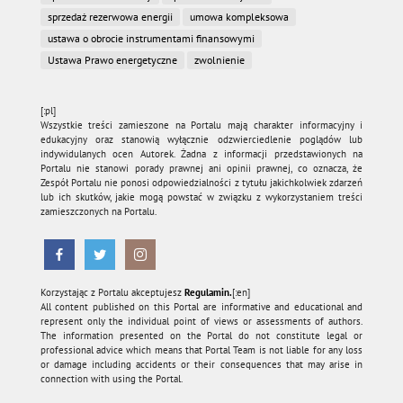
sprzedaż rezerwowa energii
umowa kompleksowa
ustawa o obrocie instrumentami finansowymi
Ustawa Prawo energetyczne
zwolnienie
[:pl]
Wszystkie treści zamieszone na Portalu mają charakter informacyjny i
edukacyjny oraz stanowią wyłącznie odzwierciedlenie poglądów lub
indywidulanych ocen Autorek. Żadna z informacji przedstawionych na
Portalu nie stanowi porady prawnej ani opinii prawnej, co oznacza, że
Zespół Portalu nie ponosi odpowiedzialności z tytułu jakichkolwiek zdarzeń
lub ich skutków, jakie mogą powstać w związku z wykorzystaniem treści
zamieszczonych na Portalu.
Korzystając z Portalu akceptujesz
Regulamin.
[:en]
All content published on this Portal are informative and educational and
represent only the individual point of views or assessments of authors.
The information presented on the Portal do not constitute legal or
professional advice which means that Portal Team is not liable for any loss
or damage including accidents or their consequences that may arise in
connection with using the Portal.