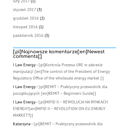
luty 2017
(1)
styczeń 2017
(3)
grudzień 2016
(2)
listopad 2016
(1)
październik 2016
(3)
[:pl]Najnowsze komentarze[:en]Newest
comments[:]
I Law Energy
-
[:pl]Kontrola Prezesa URE w zakresie
manipulacji [:en]The control of the President of Energy
Regulatory Office of the wholesale energy market [:]
I Law Energy
-
[:pl]REMIT – Praktyczny przewodnik dla
początkujących [:en]REMIT – Beginners Guide[:]
I Law Energy
-
[:pl]MIFID II – REWOLUCJA NA RYNKACH
ENERGII?[:en]MIFID II – REVOLUTION ON EU ENERGY
MARKET?[:]
Katarzyna
-
[:pl]REMIT – Praktyczny przewodnik dla