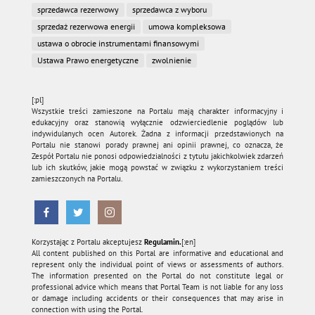
sprzedawca rezerwowy
sprzedawca z wyboru
sprzedaż rezerwowa energii
umowa kompleksowa
ustawa o obrocie instrumentami finansowymi
Ustawa Prawo energetyczne
zwolnienie
[:pl]
Wszystkie treści zamieszone na Portalu mają charakter informacyjny i
edukacyjny oraz stanowią wyłącznie odzwierciedlenie poglądów lub
indywidulanych ocen Autorek. Żadna z informacji przedstawionych na
Portalu nie stanowi porady prawnej ani opinii prawnej, co oznacza, że
Zespół Portalu nie ponosi odpowiedzialności z tytułu jakichkolwiek zdarzeń
lub ich skutków, jakie mogą powstać w związku z wykorzystaniem treści
zamieszczonych na Portalu.
Korzystając z Portalu akceptujesz
Regulamin.
[:en]
All content published on this Portal are informative and educational and
represent only the individual point of views or assessments of authors.
The information presented on the Portal do not constitute legal or
professional advice which means that Portal Team is not liable for any loss
or damage including accidents or their consequences that may arise in
connection with using the Portal.