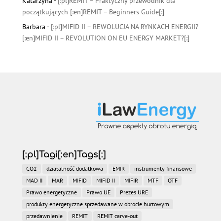
Katarzyna
-
[:pl]REMIT – Praktyczny przewodnik dla
początkujących [:en]REMIT – Beginners Guide[:]
Barbara
-
[:pl]MIFID II – REWOLUCJA NA RYNKACH ENERGII?
[:en]MIFID II – REVOLUTION ON EU ENERGY MARKET?[:]
[:pl]Tagi[:en]Tags[:]
CO2
działalność dodatkowa
EMIR
instrumenty finansowe
MAD II
MAR
MIFID
MIFID II
MIFIR
MTF
OTF
Prawo energetyczne
Prawo UE
Prezes URE
produkty energetyczne sprzedawane w obrocie hurtowym
przedawnienie
REMIT
REMIT carve-out