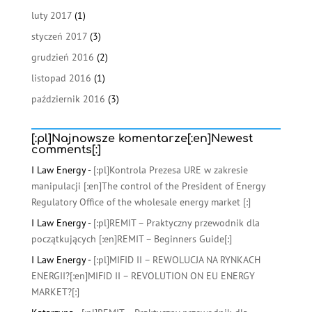
luty 2017
(1)
styczeń 2017
(3)
grudzień 2016
(2)
listopad 2016
(1)
październik 2016
(3)
[:pl]Najnowsze komentarze[:en]Newest
comments[:]
I Law Energy
-
[:pl]Kontrola Prezesa URE w zakresie
manipulacji [:en]The control of the President of Energy
Regulatory Office of the wholesale energy market [:]
I Law Energy
-
[:pl]REMIT – Praktyczny przewodnik dla
początkujących [:en]REMIT – Beginners Guide[:]
I Law Energy
-
[:pl]MIFID II – REWOLUCJA NA RYNKACH
ENERGII?[:en]MIFID II – REVOLUTION ON EU ENERGY
MARKET?[:]