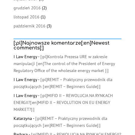
grudzień 2016
(2)
listopad 2016
(1)
październik 2016
(3)
[:pl]Najnowsze komentarze[:en]Newest
comments[:]
I Law Energy
-
[:pl]Kontrola Prezesa URE w zakresie
manipulacji [:en]The control of the President of Energy
Regulatory Office of the wholesale energy market [:]
I Law Energy
-
[:pl]REMIT – Praktyczny przewodnik dla
początkujących [:en]REMIT – Beginners Guide[:]
I Law Energy
-
[:pl]MIFID II – REWOLUCJA NA RYNKACH
ENERGII?[:en]MIFID II – REVOLUTION ON EU ENERGY
MARKET?[:]
Katarzyna
-
[:pl]REMIT – Praktyczny przewodnik dla
początkujących [:en]REMIT – Beginners Guide[:]
Barbara
-
[:pl]MIFID II – REWOLUCJA NA RYNKACH ENERGII?