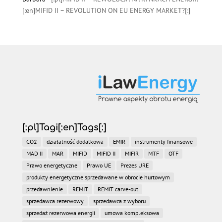
[:en]MIFID II – REVOLUTION ON EU ENERGY MARKET?[:]
[:pl]Tagi[:en]Tags[:]
CO2
działalność dodatkowa
EMIR
instrumenty finansowe
MAD II
MAR
MIFID
MIFID II
MIFIR
MTF
OTF
Prawo energetyczne
Prawo UE
Prezes URE
produkty energetyczne sprzedawane w obrocie hurtowym
przedawnienie
REMIT
REMIT carve-out
sprzedawca rezerwowy
sprzedawca z wyboru
sprzedaż rezerwowa energii
umowa kompleksowa