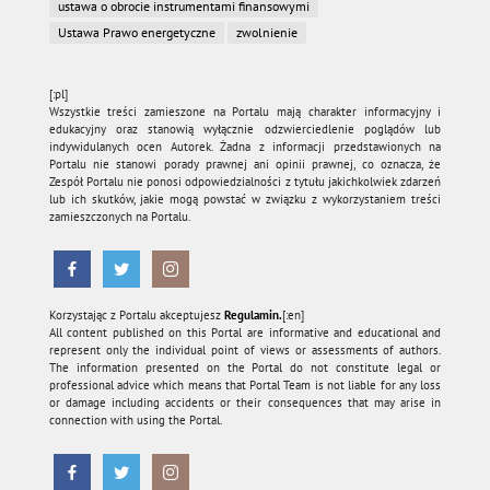
ustawa o obrocie instrumentami finansowymi
Ustawa Prawo energetyczne
zwolnienie
[:pl]
Wszystkie treści zamieszone na Portalu mają charakter informacyjny i
edukacyjny oraz stanowią wyłącznie odzwierciedlenie poglądów lub
indywidulanych ocen Autorek. Żadna z informacji przedstawionych na
Portalu nie stanowi porady prawnej ani opinii prawnej, co oznacza, że
Zespół Portalu nie ponosi odpowiedzialności z tytułu jakichkolwiek zdarzeń
lub ich skutków, jakie mogą powstać w związku z wykorzystaniem treści
zamieszczonych na Portalu.
Korzystając z Portalu akceptujesz
Regulamin.
[:en]
All content published on this Portal are informative and educational and
represent only the individual point of views or assessments of authors.
The information presented on the Portal do not constitute legal or
professional advice which means that Portal Team is not liable for any loss
or damage including accidents or their consequences that may arise in
connection with using the Portal.