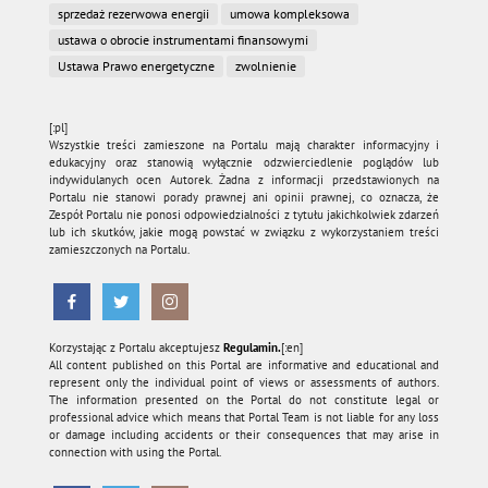
sprzedaż rezerwowa energii
umowa kompleksowa
ustawa o obrocie instrumentami finansowymi
Ustawa Prawo energetyczne
zwolnienie
[:pl]
Wszystkie treści zamieszone na Portalu mają charakter informacyjny i
edukacyjny oraz stanowią wyłącznie odzwierciedlenie poglądów lub
indywidulanych ocen Autorek. Żadna z informacji przedstawionych na
Portalu nie stanowi porady prawnej ani opinii prawnej, co oznacza, że
Zespół Portalu nie ponosi odpowiedzialności z tytułu jakichkolwiek zdarzeń
lub ich skutków, jakie mogą powstać w związku z wykorzystaniem treści
zamieszczonych na Portalu.
Korzystając z Portalu akceptujesz
Regulamin.
[:en]
All content published on this Portal are informative and educational and
represent only the individual point of views or assessments of authors.
The information presented on the Portal do not constitute legal or
professional advice which means that Portal Team is not liable for any loss
or damage including accidents or their consequences that may arise in
connection with using the Portal.