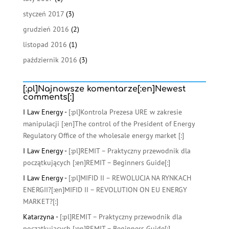
styczeń 2017
(3)
grudzień 2016
(2)
listopad 2016
(1)
październik 2016
(3)
[:pl]Najnowsze komentarze[:en]Newest
comments[:]
I Law Energy
-
[:pl]Kontrola Prezesa URE w zakresie
manipulacji [:en]The control of the President of Energy
Regulatory Office of the wholesale energy market [:]
I Law Energy
-
[:pl]REMIT – Praktyczny przewodnik dla
początkujących [:en]REMIT – Beginners Guide[:]
I Law Energy
-
[:pl]MIFID II – REWOLUCJA NA RYNKACH
ENERGII?[:en]MIFID II – REVOLUTION ON EU ENERGY
MARKET?[:]
Katarzyna
-
[:pl]REMIT – Praktyczny przewodnik dla
początkujących [:en]REMIT – Beginners Guide[:]