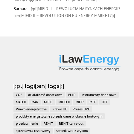
Barbara
-
[:pl]MIFID II – REWOLUCJA NA RYNKACH ENERGII?
[:en]MIFID II – REVOLUTION ON EU ENERGY MARKET?[:]
[:pl]Tagi[:en]Tags[:]
CO2
działalność dodatkowa
EMIR
instrumenty finansowe
MAD II
MAR
MIFID
MIFID II
MIFIR
MTF
OTF
Prawo energetyczne
Prawo UE
Prezes URE
produkty energetyczne sprzedawane w obrocie hurtowym
przedawnienie
REMIT
REMIT carve-out
sprzedawca rezerwowy
sprzedawca z wyboru