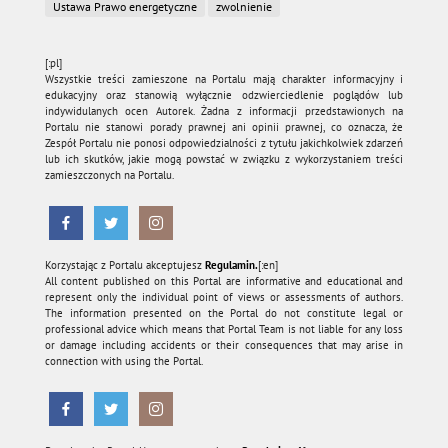
Ustawa Prawo energetyczne
zwolnienie
[:pl]
Wszystkie treści zamieszone na Portalu mają charakter informacyjny i
edukacyjny oraz stanowią wyłącznie odzwierciedlenie poglądów lub
indywidulanych ocen Autorek. Żadna z informacji przedstawionych na
Portalu nie stanowi porady prawnej ani opinii prawnej, co oznacza, że
Zespół Portalu nie ponosi odpowiedzialności z tytułu jakichkolwiek zdarzeń
lub ich skutków, jakie mogą powstać w związku z wykorzystaniem treści
zamieszczonych na Portalu.
Korzystając z Portalu akceptujesz
Regulamin.
[:en]
All content published on this Portal are informative and educational and
represent only the individual point of views or assessments of authors.
The information presented on the Portal do not constitute legal or
professional advice which means that Portal Team is not liable for any loss
or damage including accidents or their consequences that may arise in
connection with using the Portal.