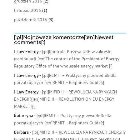
grudzień 2016
(2)
listopad 2016
(1)
październik 2016
(3)
[:pl]Najnowsze komentarze[:en]Newest
comments[:]
I Law Energy
-
[:pl]Kontrola Prezesa URE w zakresie
manipulacji [:en]The control of the President of Energy
Regulatory Office of the wholesale energy market [:]
I Law Energy
-
[:pl]REMIT – Praktyczny przewodnik dla
początkujących [:en]REMIT – Beginners Guide[:]
I Law Energy
-
[:pl]MIFID II – REWOLUCJA NA RYNKACH
ENERGII?[:en]MIFID II – REVOLUTION ON EU ENERGY
MARKET?[:]
Katarzyna
-
[:pl]REMIT – Praktyczny przewodnik dla
początkujących [:en]REMIT – Beginners Guide[:]
Barbara
-
[:pl]MIFID II – REWOLUCJA NA RYNKACH ENERGII?
[:en]MIFID II – REVOLUTION ON EU ENERGY MARKET?[:]