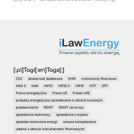
[:pl]Tagi[:en]Tags[:]
CO2
działalność dodatkowa
EMIR
instrumenty finansowe
MAD II
MAR
MIFID
MIFID II
MIFIR
MTF
OTF
Prawo energetyczne
Prawo UE
Prezes URE
produkty energetyczne sprzedawane w obrocie hurtowym
przedawnienie
REMIT
REMIT carve-out
sprzedawca rezerwowy
sprzedawca z wyboru
sprzedaż rezerwowa energii
umowa kompleksowa
ustawa o obrocie instrumentami finansowymi