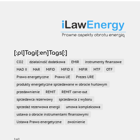
[:pl]Tagi[:en]Tags[:]
CO2
działalność dodatkowa
EMIR
instrumenty finansowe
MAD II
MAR
MIFID
MIFID II
MIFIR
MTF
OTF
Prawo energetyczne
Prawo UE
Prezes URE
produkty energetyczne sprzedawane w obrocie hurtowym
przedawnienie
REMIT
REMIT carve-out
sprzedawca rezerwowy
sprzedawca z wyboru
sprzedaż rezerwowa energii
umowa kompleksowa
ustawa o obrocie instrumentami finansowymi
Ustawa Prawo energetyczne
zwolnienie
[:pl]