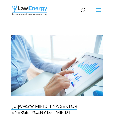
[:pl]WPŁYW MIFID II NA SEKTOR
ENERGETYCZNY [:en]MIFID II