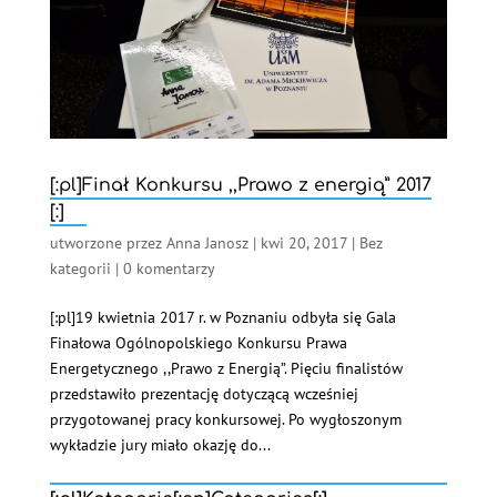
[:pl]Finał Konkursu ,,Prawo z energią” 2017
[:]
utworzone przez
Anna Janosz
|
kwi 20, 2017
|
Bez
kategorii
|
0 komentarzy
[:pl]19 kwietnia 2017 r. w Poznaniu odbyła się Gala
Finałowa Ogólnopolskiego Konkursu Prawa
Energetycznego ,,Prawo z Energią”. Pięciu finalistów
przedstawiło prezentację dotyczącą wcześniej
przygotowanej pracy konkursowej. Po wygłoszonym
wykładzie jury miało okazję do...