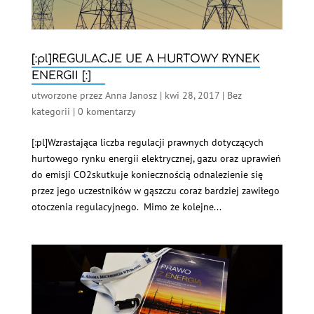
[:pl]REGULACJE UE A HURTOWY RYNEK
ENERGII [:]
utworzone przez
Anna Janosz
|
kwi 28, 2017
|
Bez
kategorii
|
0 komentarzy
[:pl]Wzrastająca liczba regulacji prawnych dotyczących
hurtowego rynku energii elektrycznej, gazu oraz uprawień
do emisji CO2skutkuje koniecznością odnalezienie się
przez jego uczestników w gąszczu coraz bardziej zawiłego
otoczenia regulacyjnego. Mimo że kolejne...