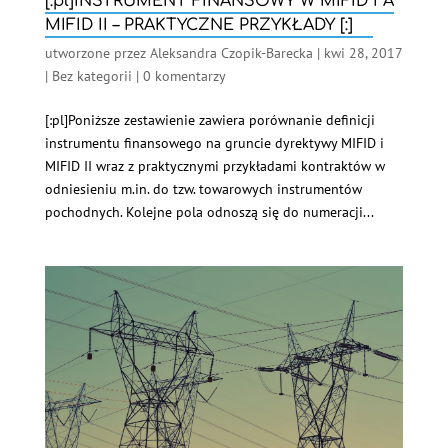
[:pl]INSTRUMENT FINANSOWY W MIFID I A
MIFID II – PRAKTYCZNE PRZYKŁADY [:]
utworzone przez
Aleksandra Czopik-Barecka
|
kwi 28, 2017
|
Bez kategorii
|
0 komentarzy
[:pl]Poniższe zestawienie zawiera porównanie definicji
instrumentu finansowego na gruncie dyrektywy MIFID i
MIFID II wraz z praktycznymi przykładami kontraktów w
odniesieniu m.in. do tzw. towarowych instrumentów
pochodnych. Kolejne pola odnoszą się do numeracji...