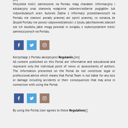
Wszystkie treści zamieszone na Portalu mają charakter informacyjny i
edukacyjny oraz stanowią wyłącznie odzwierciedlenie poglądów lub
indywidulanych ocen Autorek. Żadna z informacji przedstawionych na
Portalu nie stanowi porady prawnej ani opinii prawnej, co oznacza, że
Zespół Portalu nie ponosi odpowiedzialności z tytułu jakichkolwiek zdarzeń
lub ich skutków, jakie mogą powstać w związku z wykorzystaniem treści
zamieszczonych na Portalu.
Korzystając z Portalu akceptujesz
Regulamin.
[:en]
All content published on this Portal are informative and educational and
represent only the individual point of views or assessments of authors.
The information presented on the Portal do not constitute legal or
professional advice which means that Portal Team is not liable for any loss
or damage including accidents or their consequences that may arise in
connection with using the Portal.
By using the Portal, User agrees to these
Regulations
[:]