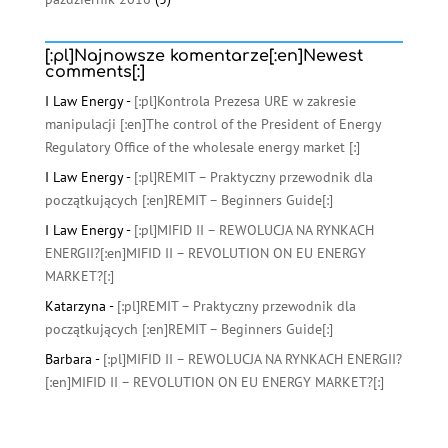
[:pl]Najnowsze komentarze[:en]Newest
comments[:]
I Law Energy
-
[:pl]Kontrola Prezesa URE w zakresie
manipulacji [:en]The control of the President of Energy
Regulatory Office of the wholesale energy market [:]
I Law Energy
-
[:pl]REMIT – Praktyczny przewodnik dla
początkujących [:en]REMIT – Beginners Guide[:]
I Law Energy
-
[:pl]MIFID II – REWOLUCJA NA RYNKACH
ENERGII?[:en]MIFID II – REVOLUTION ON EU ENERGY
MARKET?[:]
Katarzyna
-
[:pl]REMIT – Praktyczny przewodnik dla
początkujących [:en]REMIT – Beginners Guide[:]
Barbara
-
[:pl]MIFID II – REWOLUCJA NA RYNKACH ENERGII?
[:en]MIFID II – REVOLUTION ON EU ENERGY MARKET?[:]