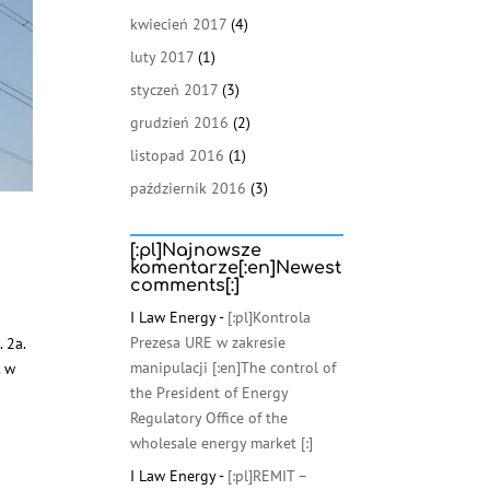
kwiecień 2017
(4)
luty 2017
(1)
styczeń 2017
(3)
grudzień 2016
(2)
listopad 2016
(1)
październik 2016
(3)
[:pl]Najnowsze
komentarze[:en]Newest
comments[:]
I Law Energy
-
[:pl]Kontrola
Prezesa URE w zakresie
 2a.
manipulacji [:en]The control of
. w
the President of Energy
Regulatory Office of the
wholesale energy market [:]
I Law Energy
-
[:pl]REMIT –