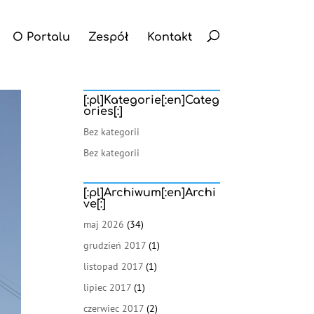
O Portalu
Zespół
Kontakt
[:pl]Kategorie[:en]Categ
ories[:]
Bez kategorii
Bez kategorii
[:pl]Archiwum[:en]Archi
ve[:]
maj 2026
(34)
grudzień 2017
(1)
listopad 2017
(1)
lipiec 2017
(1)
czerwiec 2017
(2)