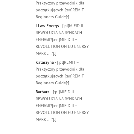
Praktyczny przewodnik dla
początkujących [:en]REMIT –
Beginners Guide[:]
I Law Energy
-
[:pl]MIFID II –
REWOLUCJA NA RYNKACH
ENERGII?[:en]MIFID II –
REVOLUTION ON EU ENERGY
MARKET?[:]
Katarzyna
-
[:pl]REMIT –
Praktyczny przewodnik dla
początkujących [:en]REMIT –
Beginners Guide[:]
Barbara
-
[:pl]MIFID II –
REWOLUCJA NA RYNKACH
ENERGII?[:en]MIFID II –
REVOLUTION ON EU ENERGY
MARKET?[:]