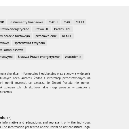
MIR
instrumenty finansowe
MAD II
MAR
MIFID
Prawo energetyczne
Prawo UE
Prezes URE
 w obrocie hurtowym
przedawnienie
REMIT
erwowy
sprzedawca z wyboru
a kompleksowa
ansowymi
Ustawa Prawo energetyczne
zwolnienie
mają charakter informacyjny i edukacyjny oraz stanowią wyłącznie
dulanych ocen Autorek. Żadna z informacji przedstawionych na
ni opinii prawnej, co oznacza, że Zespół Portalu nie ponosi
wiek zdarzeń lub ich skutków, jakie mogą powstać w związku z
 Portalu.
min.
[:en]
e informative and educational and represent only the individual
. The information presented on the Portal do not constitute legal