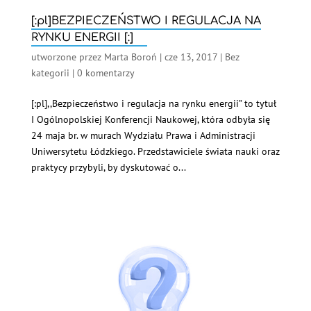
[:pl]BEZPIECZEŃSTWO I REGULACJA NA
RYNKU ENERGII [:]
utworzone przez
Marta Boroń
|
cze 13, 2017
|
Bez
kategorii
|
0 komentarzy
[:pl],,Bezpieczeństwo i regulacja na rynku energii” to tytuł
I Ogólnopolskiej Konferencji Naukowej, która odbyła się
24 maja br. w murach Wydziału Prawa i Administracji
Uniwersytetu Łódzkiego. Przedstawiciele świata nauki oraz
praktycy przybyli, by dyskutować o...