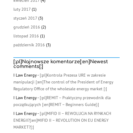
kwiecień 2017
(4)
luty 2017
(1)
styczeń 2017
(3)
grudzień 2016
(2)
listopad 2016
(1)
październik 2016
(3)
[:pl]Najnowsze komentarze[:en]Newest
comments[:]
I Law Energy
-
[:pl]Kontrola Prezesa URE w zakresie
manipulacji [:en]The control of the President of Energy
Regulatory Office of the wholesale energy market [:]
I Law Energy
-
[:pl]REMIT – Praktyczny przewodnik dla
początkujących [:en]REMIT – Beginners Guide[:]
I Law Energy
-
[:pl]MIFID II – REWOLUCJA NA RYNKACH
ENERGII?[:en]MIFID II – REVOLUTION ON EU ENERGY
MARKET?[:]