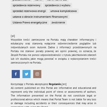
sprzedawca rezerwowy
sprzedawca z wyboru
sprzedaż rezerwowa energii
umowa kompleksowa
ustawa o obrocie instrumentami finansowymi
Ustawa Prawo energetyczne
zwolnienie
[:pl]
Wszystkie treści zamieszone na Portalu mają charakter informacyjny i
edukacyjny oraz stanowią wyłącznie odzwierciedlenie poglądów lub
indywidulanych ocen Autorek. Żadna z informacji przedstawionych na
Portalu nie stanowi porady prawnej ani opinii prawnej, co oznacza, że
Zespół Portalu nie ponosi odpowiedzialności z tytułu jakichkolwiek zdarzeń
lub ich skutków, jakie mogą powstać w związku z wykorzystaniem treści
zamieszczonych na Portalu.
Korzystając z Portalu akceptujesz
Regulamin.
[:en]
All content published on this Portal are informative and educational and
represent only the individual point of views or assessments of authors.
The information presented on the Portal do not constitute legal or
professional advice which means that Portal Team is not liable for any loss
or damage including accidents or their consequences that may arise in