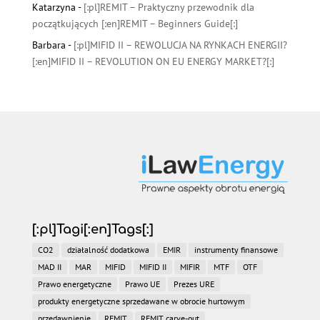
Katarzyna
-
[:pl]REMIT – Praktyczny przewodnik dla
początkujących [:en]REMIT – Beginners Guide[:]
Barbara
-
[:pl]MIFID II – REWOLUCJA NA RYNKACH ENERGII?
[:en]MIFID II – REVOLUTION ON EU ENERGY MARKET?[:]
[:pl]Tagi[:en]Tags[:]
CO2
działalność dodatkowa
EMIR
instrumenty finansowe
MAD II
MAR
MIFID
MIFID II
MIFIR
MTF
OTF
Prawo energetyczne
Prawo UE
Prezes URE
produkty energetyczne sprzedawane w obrocie hurtowym
przedawnienie
REMIT
REMIT carve-out