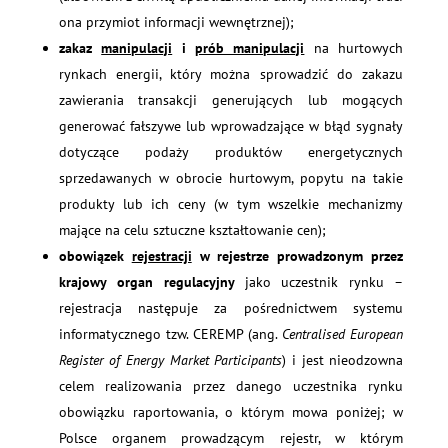
ona przymiot informacji wewnętrznej);
zakaz
manipulacji
i
prób manipulacji
na hurtowych
rynkach energii, który można sprowadzić do zakazu
zawierania transakcji generujących lub mogących
generować fałszywe lub wprowadzające w błąd sygnały
dotyczące podaży produktów energetycznych
sprzedawanych w obrocie hurtowym, popytu na takie
produkty lub ich ceny (w tym wszelkie mechanizmy
mające na celu sztuczne kształtowanie cen);
obowiązek
rejestracji
w rejestrze prowadzonym przez
krajowy organ regulacyjny
jako uczestnik rynku –
rejestracja następuje za pośrednictwem systemu
informatycznego tzw. CEREMP (ang.
Centralised European
Register of Energy Market Participants
) i jest nieodzowna
celem realizowania przez danego uczestnika rynku
obowiązku raportowania, o którym mowa poniżej; w
Polsce organem prowadzącym rejestr, w którym