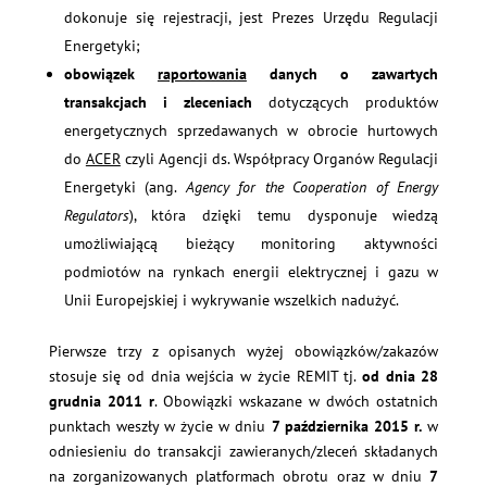
dokonuje się rejestracji, jest Prezes Urzędu Regulacji
Energetyki;
obowiązek
raportowania
danych o zawartych
transakcjach i zleceniach
dotyczących produktów
energetycznych sprzedawanych w obrocie hurtowych
do
ACER
czyli Agencji ds. Współpracy Organów Regulacji
Energetyki (ang.
Agency for the Cooperation of Energy
Regulators
), która dzięki temu dysponuje wiedzą
umożliwiającą bieżący monitoring aktywności
podmiotów na rynkach energii elektrycznej i gazu w
Unii Europejskiej i wykrywanie wszelkich nadużyć.
Pierwsze trzy z opisanych wyżej obowiązków/zakazów
stosuje się od dnia wejścia w życie REMIT tj.
od dnia 28
grudnia 2011 r
. Obowiązki wskazane w dwóch ostatnich
punktach weszły w życie w dniu
7 października 2015 r.
w
odniesieniu do transakcji zawieranych/zleceń składanych
na zorganizowanych platformach obrotu oraz w dniu
7