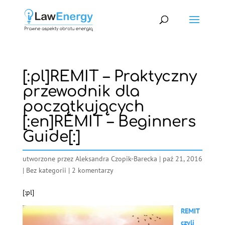
[:pl]REMIT – Praktyczny
przewodnik dla
początkujących
[:en]REMIT – Beginners
Guide[:]
utworzone przez
Aleksandra Czopik-Barecka
|
paź 21, 2016
|
Bez kategorii
|
2 komentarzy
[:pl]
REMIT
czyli