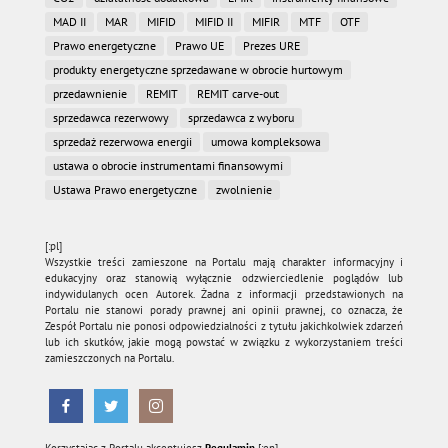
MAD II
MAR
MIFID
MIFID II
MIFIR
MTF
OTF
Prawo energetyczne
Prawo UE
Prezes URE
produkty energetyczne sprzedawane w obrocie hurtowym
przedawnienie
REMIT
REMIT carve-out
sprzedawca rezerwowy
sprzedawca z wyboru
sprzedaż rezerwowa energii
umowa kompleksowa
ustawa o obrocie instrumentami finansowymi
Ustawa Prawo energetyczne
zwolnienie
[:pl]
Wszystkie treści zamieszone na Portalu mają charakter informacyjny i
edukacyjny oraz stanowią wyłącznie odzwierciedlenie poglądów lub
indywidulanych ocen Autorek. Żadna z informacji przedstawionych na
Portalu nie stanowi porady prawnej ani opinii prawnej, co oznacza, że
Zespół Portalu nie ponosi odpowiedzialności z tytułu jakichkolwiek zdarzeń
lub ich skutków, jakie mogą powstać w związku z wykorzystaniem treści
zamieszczonych na Portalu.
Korzystając z Portalu akceptujesz
Regulamin.
[:en]