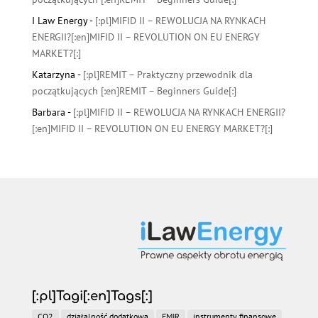
I Law Energy
-
[:pl]MIFID II – REWOLUCJA NA RYNKACH
ENERGII?[:en]MIFID II – REVOLUTION ON EU ENERGY
MARKET?[:]
Katarzyna
-
[:pl]REMIT – Praktyczny przewodnik dla
początkujących [:en]REMIT – Beginners Guide[:]
Barbara
-
[:pl]MIFID II – REWOLUCJA NA RYNKACH ENERGII?
[:en]MIFID II – REVOLUTION ON EU ENERGY MARKET?[:]
[:pl]Tagi[:en]Tags[:]
CO2
działalność dodatkowa
EMIR
instrumenty finansowe