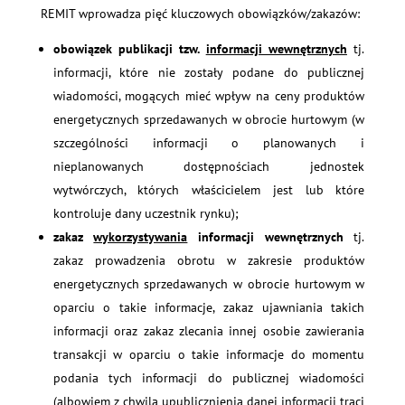
REMIT wprowadza pięć kluczowych obowiązków/zakazów:
obowiązek publikacji tzw.
informacji wewnętrznych
tj.
informacji, które nie zostały podane do publicznej
wiadomości, mogących mieć wpływ na ceny produktów
energetycznych sprzedawanych w obrocie hurtowym (w
szczególności informacji o planowanych i
nieplanowanych dostępnościach jednostek
wytwórczych, których właścicielem jest lub które
kontroluje dany uczestnik rynku);
zakaz
wykorzystywania
informacji wewnętrznych
tj.
zakaz prowadzenia obrotu w zakresie produktów
energetycznych sprzedawanych w obrocie hurtowym w
oparciu o takie informacje, zakaz ujawniania takich
informacji oraz zakaz zlecania innej osobie zawierania
transakcji w oparciu o takie informacje do momentu
podania tych informacji do publicznej wiadomości
(albowiem z chwilą upublicznienia danej informacji traci