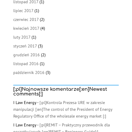
listopad 2017
(1)
lipiec 2017
(1)
czerwiec 2017
(2)
kwiecień 2017
(4)
luty 2017
(1)
styczeń 2017
(3)
grudzień 2016
(2)
listopad 2016
(1)
październik 2016
(3)
[:pl]Najnowsze komentarze[:en]Newest
comments[:]
I Law Energy
-
[:pl]Kontrola Prezesa URE w zakresie
manipulacji [:en]The control of the President of Energy
Regulatory Office of the wholesale energy market [:]
I Law Energy
-
[:pl]REMIT – Praktyczny przewodnik dla
początkujących [:en]REMIT – Beginners Guide[:]