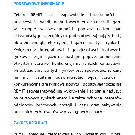
PODSTAWOWE INFORMACJE
Celem REMIT jest zapewnienie integralności i
przejrzystości handlu na hurtowych rynkach energii i gazu
w Europie w szczególności poprzez nadzór nad
aktywnością poszczególnych podmiotów zajmujących się
obrotem energią elektryczną i gazem na tych rynkach.
Zwiększenie integralności i przejrzystości hurtowych
rynków energii i gazu ma nastąpić poprzez pobudzenie
otwartej i uczciwej konkurencji na rynkach, co zapewni
wzrost zaufania do tych rynków oraz spowoduje, że ceny
na nich ustalane odzwierciedlać będą uczciwą i
konkurencyjną grę rynkową popytu i podaży. Jednocześnie
REMIT zagwarantować ma wykrywanie i ściganie nadużyć
na hurtowych rynkach energii a także ochronę interesów
odbiorców końcowych energii i gazu oraz nabywanie
przez nich tych towarów w przystępnych cenach.
ZAKRES REGULACJI
REMIT znajduje zastosowanie do
uczestników rynku