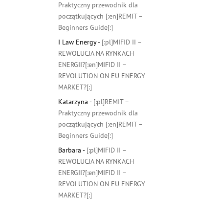
Praktyczny przewodnik dla
początkujących [:en]REMIT –
Beginners Guide[:]
I Law Energy
-
[:pl]MIFID II –
REWOLUCJA NA RYNKACH
ENERGII?[:en]MIFID II –
REVOLUTION ON EU ENERGY
MARKET?[:]
Katarzyna
-
[:pl]REMIT –
Praktyczny przewodnik dla
początkujących [:en]REMIT –
Beginners Guide[:]
Barbara
-
[:pl]MIFID II –
REWOLUCJA NA RYNKACH
ENERGII?[:en]MIFID II –
REVOLUTION ON EU ENERGY
MARKET?[:]