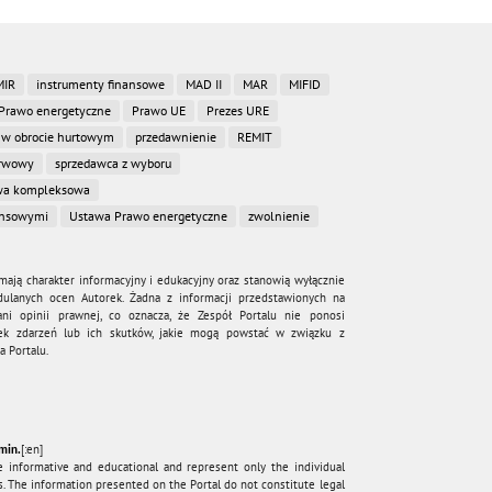
MIR
instrumenty finansowe
MAD II
MAR
MIFID
Prawo energetyczne
Prawo UE
Prezes URE
 w obrocie hurtowym
przedawnienie
REMIT
erwowy
sprzedawca z wyboru
a kompleksowa
ansowymi
Ustawa Prawo energetyczne
zwolnienie
mają charakter informacyjny i edukacyjny oraz stanowią wyłącznie
dulanych ocen Autorek. Żadna z informacji przedstawionych na
ni opinii prawnej, co oznacza, że Zespół Portalu nie ponosi
wiek zdarzeń lub ich skutków, jakie mogą powstać w związku z
 Portalu.
min.
[:en]
e informative and educational and represent only the individual
. The information presented on the Portal do not constitute legal