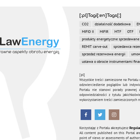
[:pl]Tagi[:en]Tags[:]
CO2
działalność dodatkowa
E
MIFID II
MIFIR
MTF
OTF
produkty energetyczne sprzedawane
REMIT carve-out
sprzedawca rez
sprzedaż rezerwowa energii
umow
ustawa o obrocie instrumentami fin
[:pl]
Wszystkie treści zamieszone na Portalu 
odzwierciedlenie poglądów lub indywi
Portalu nie stanowi porady prawnej a
odpowiedzialności z tytułu jakichkol
wykorzystaniem treści zamieszczonych na
Korzystając z Portalu akceptujesz
Regula
All content published on this Portal ar
point of views or assessments of authors