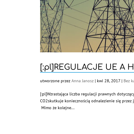
[:pl]REGULACJE UE A 
utworzone przez
Anna Janosz
|
kwi 28, 2017
|
Bez k
[:pl]Wzrastająca liczba regulacji prawnych dotyczą
CO2skutkuje koniecznością odnalezienie się przez 
Mimo że kolejne...