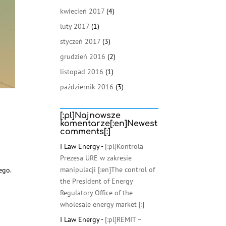
kwiecień 2017
(4)
luty 2017
(1)
styczeń 2017
(3)
grudzień 2016
(2)
listopad 2016
(1)
październik 2016
(3)
[:pl]Najnowsze
komentarze[:en]Newest
comments[:]
I Law Energy
-
[:pl]Kontrola
Prezesa URE w zakresie
manipulacji [:en]The control of
ego.
the President of Energy
Regulatory Office of the
wholesale energy market [:]
I Law Energy
-
[:pl]REMIT –