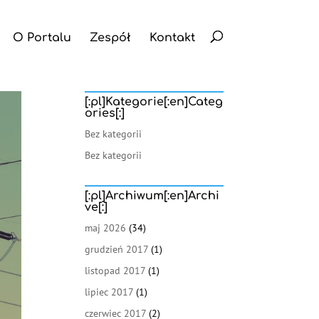
O Portalu
Zespół
Kontakt
[:pl]Kategorie[:en]Categ
ories[:]
Bez kategorii
Bez kategorii
[:pl]Archiwum[:en]Archi
ve[:]
maj 2026
(34)
grudzień 2017
(1)
listopad 2017
(1)
lipiec 2017
(1)
czerwiec 2017
(2)