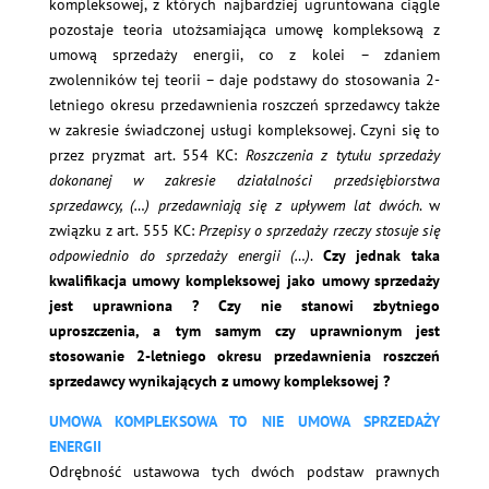
kompleksowej, z których najbardziej ugruntowana ciągle
pozostaje teoria utożsamiająca umowę kompleksową z
umową sprzedaży energii, co z kolei – zdaniem
zwolenników tej teorii – daje podstawy do stosowania 2-
letniego okresu przedawnienia roszczeń sprzedawcy także
w zakresie świadczonej usługi kompleksowej. Czyni się to
przez pryzmat art. 554 KC:
Roszczenia z tytułu sprzedaży
dokonanej w zakresie działalności przedsiębiorstwa
sprzedawcy, (…) przedawniają się z upływem lat dwóch
. w
związku z art. 555 KC:
Przepisy o sprzedaży rzeczy stosuje się
odpowiednio do sprzedaży energii (…)
.
Czy jednak taka
kwalifikacja umowy kompleksowej jako umowy sprzedaży
jest uprawniona ? Czy nie stanowi zbytniego
uproszczenia, a tym samym czy uprawnionym jest
stosowanie 2-letniego okresu przedawnienia roszczeń
sprzedawcy wynikających z umowy kompleksowej ?
UMOWA KOMPLEKSOWA TO NIE UMOWA SPRZEDAŻY
ENERGII
Odrębność ustawowa tych dwóch podstaw prawnych