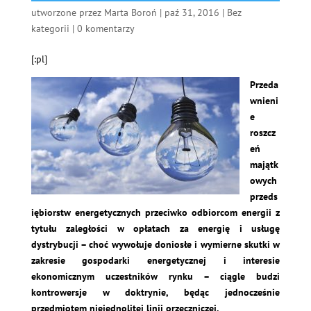
utworzone przez
Marta Boroń
|
paź 31, 2016
|
Bez
kategorii
|
0 komentarzy
[:pl]
Przeda
wnieni
e
roszcz
eń
majątk
owych
przeds
iębiorstw energetycznych przeciwko odbiorcom energii z
tytułu zaległości w opłatach za energię i usługę
dystrybucji – choć wywołuje doniosłe i wymierne skutki w
zakresie gospodarki energetycznej i interesie
ekonomicznym uczestników rynku – ciągle budzi
kontrowersje w doktrynie, będąc jednocześnie
przedmiotem niejednolitej linii orzeczniczej.