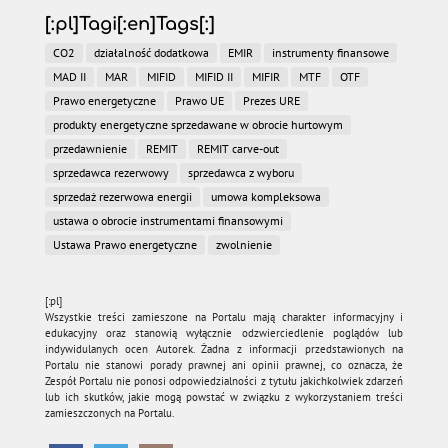
[:pl]Tagi[:en]Tags[:]
CO2
działalność dodatkowa
EMIR
instrumenty finansowe
MAD II
MAR
MIFID
MIFID II
MIFIR
MTF
OTF
Prawo energetyczne
Prawo UE
Prezes URE
produkty energetyczne sprzedawane w obrocie hurtowym
przedawnienie
REMIT
REMIT carve-out
sprzedawca rezerwowy
sprzedawca z wyboru
sprzedaż rezerwowa energii
umowa kompleksowa
ustawa o obrocie instrumentami finansowymi
Ustawa Prawo energetyczne
zwolnienie
[:pl]
Wszystkie treści zamieszone na Portalu mają charakter informacyjny i
edukacyjny oraz stanowią wyłącznie odzwierciedlenie poglądów lub
indywidulanych ocen Autorek. Żadna z informacji przedstawionych na
Portalu nie stanowi porady prawnej ani opinii prawnej, co oznacza, że
Zespół Portalu nie ponosi odpowiedzialności z tytułu jakichkolwiek zdarzeń
lub ich skutków, jakie mogą powstać w związku z wykorzystaniem treści
zamieszczonych na Portalu.