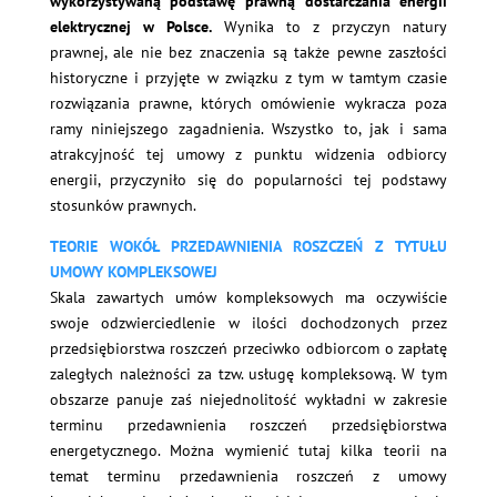
wykorzystywaną podstawę prawną dostarczania energii
elektrycznej w Polsce.
Wynika to z przyczyn natury
prawnej, ale nie bez znaczenia są także pewne zaszłości
historyczne i przyjęte w związku z tym w tamtym czasie
rozwiązania prawne, których omówienie wykracza poza
ramy niniejszego zagadnienia. Wszystko to, jak i sama
atrakcyjność tej umowy z punktu widzenia odbiorcy
energii, przyczyniło się do popularności tej podstawy
stosunków prawnych.
TEORIE WOKÓŁ PRZEDAWNIENIA ROSZCZEŃ Z TYTUŁU
UMOWY KOMPLEKSOWEJ
Skala zawartych umów kompleksowych ma oczywiście
swoje odzwierciedlenie w ilości dochodzonych przez
przedsiębiorstwa roszczeń przeciwko odbiorcom o zapłatę
zaległych należności za tzw. usługę kompleksową. W tym
obszarze panuje zaś niejednolitość wykładni w zakresie
terminu przedawnienia roszczeń przedsiębiorstwa
energetycznego. Można wymienić tutaj kilka teorii na
temat terminu przedawnienia roszczeń z umowy