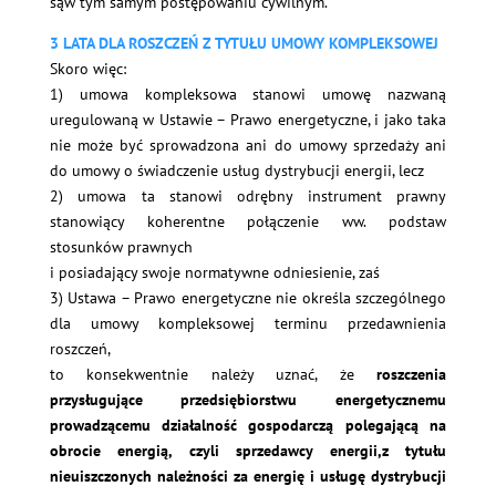
sąw tym samym postępowaniu cywilnym.
3 LATA DLA ROSZCZEŃ Z TYTUŁU UMOWY KOMPLEKSOWEJ
Skoro więc:
1) umowa kompleksowa stanowi umowę nazwaną
uregulowaną w Ustawie – Prawo energetyczne, i jako taka
nie może być sprowadzona ani do umowy sprzedaży ani
do umowy o świadczenie usług dystrybucji energii, lecz
2) umowa ta stanowi odrębny instrument prawny
stanowiący koherentne połączenie ww. podstaw
stosunków prawnych
i posiadający swoje normatywne odniesienie, zaś
3) Ustawa – Prawo energetyczne nie określa szczególnego
dla umowy kompleksowej terminu przedawnienia
roszczeń,
to konsekwentnie należy uznać, że
roszczenia
przysługujące przedsiębiorstwu energetycznemu
prowadzącemu działalność gospodarczą polegającą na
obrocie energią, czyli sprzedawcy energii,z tytułu
nieuiszczonych należności za energię i usługę dystrybucji