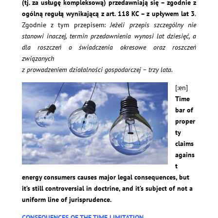
(tj. za usługę kompleksową) przedawniają się – zgodnie z
ogólną regułą wynikającą z art. 118 KC – z upływem lat 3
.
Zgodnie z tym przepisem:
Jeżeli przepis szczególny nie
stanowi inaczej, termin przedawnienia wynosi lat dziesięć, a
dla roszczeń o świadczenia okresowe oraz roszczeń
związanych
z prowadzeniem działalności gospodarczej – trzy lata.
[:en]
Time
bar of
proper
ty
claims
agains
t
energy consumers causes major legal consequences,
but
it’s still controversial in doctrine, and it’s subject of not a
uniform line of jurisprudence.
CONSEQUENCES OF THE TIME LIMITATION