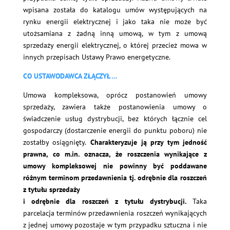
wpisana została do katalogu umów występujących na
rynku energii elektrycznej i jako taka nie może być
utożsamiana z żadną inną umową, w tym z umową
sprzedaży energii elektrycznej, o której przecież mowa w
innych przepisach Ustawy Prawo energetyczne.
CO USTAWODAWCA ZŁĄCZYŁ …
Umowa kompleksowa, oprócz postanowień umowy
sprzedaży, zawiera także postanowienia umowy o
świadczenie usług dystrybucji, bez których łącznie cel
gospodarczy (dostarczenie energii do punktu poboru) nie
zostałby osiągnięty.
Charakteryzuje ją przy tym jedność
prawna, co m.in. oznacza, że roszczenia wynikające z
umowy kompleksowej nie powinny być poddawane
różnym terminom przedawnienia tj. odrębnie dla roszczeń
z tytułu sprzedaży
i odrębnie dla roszczeń z tytułu dystrybucji.
Taka
parcelacja terminów przedawnienia roszczeń wynikających
z jednej umowy pozostaje w tym przypadku sztuczna i nie