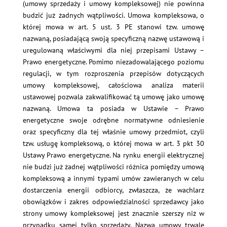
(umowy sprzedaży i umowy kompleksowej) nie powinna
budzić już żadnych wątpliwości. Umowa kompleksowa, o
której mowa w art. 5 ust. 3 PE stanowi tzw. umowę
nazwaną, posiadającą swoją specyficzną nazwę ustawową i
uregulowaną właściwymi dla niej przepisami Ustawy –
Prawo energetyczne. Pomimo niezadowalającego poziomu
regulacji, w tym rozproszenia przepisów dotyczących
umowy kompleksowej, całościowa analiza materii
ustawowej pozwala zakwalifikować tą umowę jako umowę
nazwaną. Umowa ta posiada w Ustawie – Prawo
energetyczne swoje odrębne normatywne odniesienie
oraz specyficzny dla tej właśnie umowy przedmiot, czyli
tzw. usługę kompleksową, o której mowa w art. 3 pkt 30
Ustawy Prawo energetyczne. Na rynku energii elektrycznej
nie budzi już żadnej wątpliwości różnica pomiędzy umową
kompleksową a innymi typami umów zawieranych w celu
dostarczenia energii odbiorcy, zwłaszcza, że wachlarz
obowiązków i zakres odpowiedzialności sprzedawcy jako
strony umowy kompleksowej jest znacznie szerszy niż w
przypadku samej tylko sprzedaży. Nazwa umowy trwale