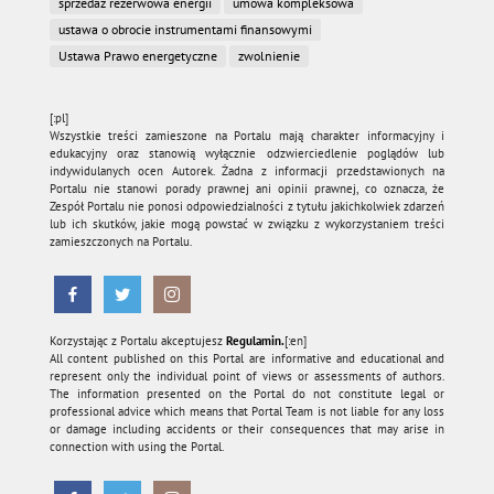
sprzedaż rezerwowa energii
umowa kompleksowa
ustawa o obrocie instrumentami finansowymi
Ustawa Prawo energetyczne
zwolnienie
[:pl]
Wszystkie treści zamieszone na Portalu mają charakter informacyjny i
edukacyjny oraz stanowią wyłącznie odzwierciedlenie poglądów lub
indywidulanych ocen Autorek. Żadna z informacji przedstawionych na
Portalu nie stanowi porady prawnej ani opinii prawnej, co oznacza, że
Zespół Portalu nie ponosi odpowiedzialności z tytułu jakichkolwiek zdarzeń
lub ich skutków, jakie mogą powstać w związku z wykorzystaniem treści
zamieszczonych na Portalu.
Korzystając z Portalu akceptujesz
Regulamin.
[:en]
All content published on this Portal are informative and educational and
represent only the individual point of views or assessments of authors.
The information presented on the Portal do not constitute legal or
professional advice which means that Portal Team is not liable for any loss
or damage including accidents or their consequences that may arise in
connection with using the Portal.