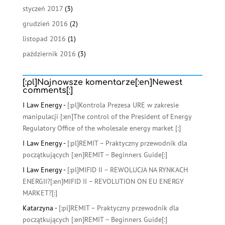
styczeń 2017
(3)
grudzień 2016
(2)
listopad 2016
(1)
październik 2016
(3)
[:pl]Najnowsze komentarze[:en]Newest
comments[:]
I Law Energy
-
[:pl]Kontrola Prezesa URE w zakresie
manipulacji [:en]The control of the President of Energy
Regulatory Office of the wholesale energy market [:]
I Law Energy
-
[:pl]REMIT – Praktyczny przewodnik dla
początkujących [:en]REMIT – Beginners Guide[:]
I Law Energy
-
[:pl]MIFID II – REWOLUCJA NA RYNKACH
ENERGII?[:en]MIFID II – REVOLUTION ON EU ENERGY
MARKET?[:]
Katarzyna
-
[:pl]REMIT – Praktyczny przewodnik dla
początkujących [:en]REMIT – Beginners Guide[:]