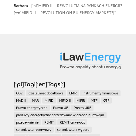
Barbara
-
[:pl]MIFID II – REWOLUCJA NA RYNKACH ENERGII?
[:en]MIFID II – REVOLUTION ON EU ENERGY MARKET?[:]
[:pl]Tagi[:en]Tags[:]
CO2
działalność dodatkowa
EMIR
instrumenty finansowe
MAD II
MAR
MIFID
MIFID II
MIFIR
MTF
OTF
Prawo energetyczne
Prawo UE
Prezes URE
produkty energetyczne sprzedawane w obrocie hurtowym
przedawnienie
REMIT
REMIT carve-out
sprzedawca rezerwowy
sprzedawca z wyboru