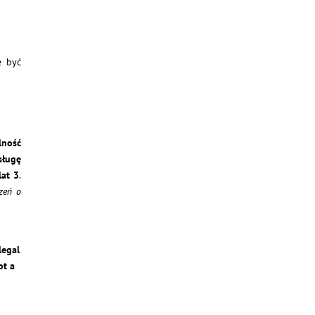
e być
lność
sługę
lat 3
.
czeń o
legal
ot a