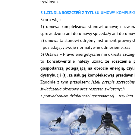
cywilnym.
3 LATA DLA ROSZCZEŃ Z TYTUŁU UMOWY KOMPLE
Skoro więc:
1) umowa kompleksowa stanowi umowę nazwaną 
sprowadzona ani do umowy sprzedaży ani do umowy 
2) umowa ta stanowi odrębny instrument prawny 
i posiadający swoje normatywne odniesienie, zaś
3) Ustawa – Prawo energetyczne nie określa szcz
to konsekwentnie należy uznać, że
roszczenia 
gospodarczą polegającą na obrocie energią, czyli
dystrybucji (tj. za usługę kompleksową) przedawni
Zgodnie z tym przepisem:
Jeżeli przepis szczególn
świadczenia okresowe oraz roszczeń związanych
z prowadzeniem działalności gospodarczej – trzy lata.