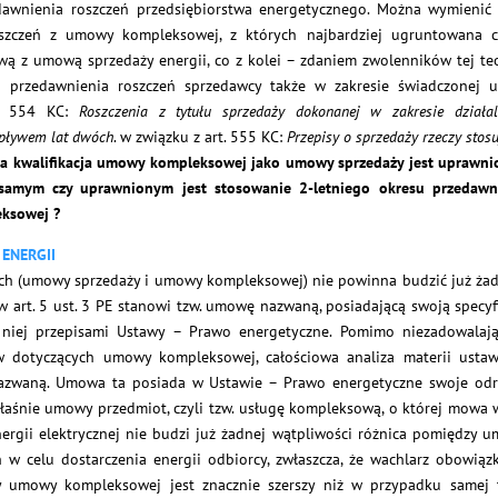
dawnienia roszczeń przedsiębiorstwa energetycznego. Można wymienić 
oszczeń z umowy kompleksowej, z których najbardziej ugruntowana c
ą z umową sprzedaży energii, co z kolei – zdaniem zwolenników tej teo
 przedawnienia roszczeń sprzedawcy także w zakresie świadczonej u
t. 554 KC:
Roszczenia z tytułu sprzedaży dokonanej w zakresie działal
upływem lat dwóch
. w związku z art. 555 KC:
Przepisy o sprzedaży rzeczy stosu
ka kwalifikacja umowy kompleksowej jako umowy sprzedaży jest uprawni
 samym czy uprawnionym jest stosowanie 2-letniego okresu przedawn
eksowej ?
ENERGII
h (umowy sprzedaży i umowy kompleksowej) nie powinna budzić już ża
art. 5 ust. 3 PE stanowi tzw. umowę nazwaną, posiadającą swoją specyf
niej przepisami Ustawy – Prawo energetyczne. Pomimo niezadowalaj
ów dotyczących umowy kompleksowej, całościowa analiza materii usta
azwaną. Umowa ta posiada w Ustawie – Prawo energetyczne swoje od
łaśnie umowy przedmiot, czyli tzw. usługę kompleksową, o której mowa w
ergii elektrycznej nie budzi już żadnej wątpliwości różnica pomiędzy 
 celu dostarczenia energii odbiorcy, zwłaszcza, że wachlarz obowiąz
ny umowy kompleksowej jest znacznie szerszy niż w przypadku samej 