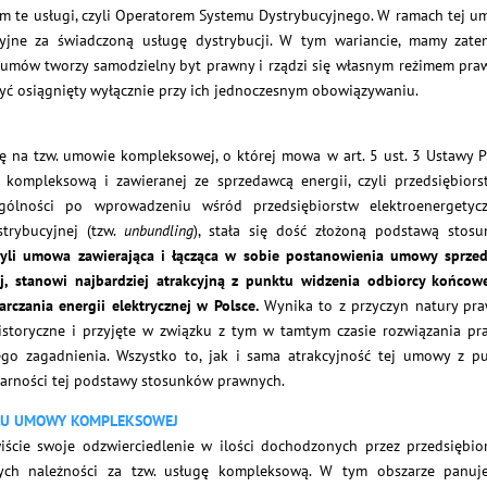
m te usługi, czyli Operatorem Systemu Dystrybucyjnego. W ramach tej u
cyjne za świadczoną usługę dystrybucji. W tym wariancie, mamy zat
z umów tworzy samodzielny byt prawny i rządzi się własnym reżimem pr
być osiągnięty wyłącznie przy ich jednoczesnym obowiązywaniu.
ię na tzw. umowie kompleksowej, o której mowa w art. 5 ust. 3 Ustawy 
ę kompleksową i zawieranej ze sprzedawcą energii, czyli przedsiębior
ólności po wprowadzeniu wśród przedsiębiorstw elektroenergetyc
strybucyjnej (tzw.
unbundling
), stała się dość złożoną podstawą stos
li umowa zawierająca i łącząca w sobie postanowienia umowy sprzed
nej, stanowi najbardziej atrakcyjną z punktu widzenia odbiorcy końcow
czania energii elektrycznej w Polsce.
Wynika to z przyczyn natury pra
historyczne i przyjęte w związku z tym w tamtym czasie rozwiązania pr
go zagadnienia. Wszystko to, jak i sama atrakcyjność tej umowy z p
ularności tej podstawy stosunków prawnych.
UŁU UMOWY KOMPLEKSOWEJ
cie swoje odzwierciedlenie w ilości dochodzonych przez przedsiębio
łych należności za tzw. usługę kompleksową. W tym obszarze panuj