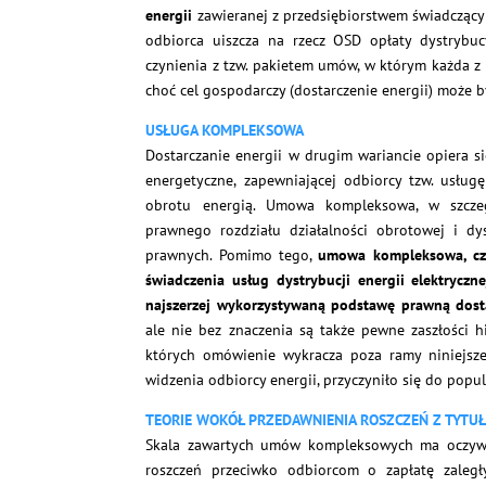
energii
zawieranej z przedsiębiorstwem świadczący
odbiorca uiszcza na rzecz OSD opłaty dystrybu
czynienia z tzw. pakietem umów, w którym każda 
choć cel gospodarczy (dostarczenie energii) może 
USŁUGA KOMPLEKSOWA
Dostarczanie energii w drugim wariancie opiera s
energetyczne, zapewniającej odbiorcy tzw. usług
obrotu energią. Umowa kompleksowa, w szczeg
prawnego rozdziału działalności obrotowej i dy
prawnych. Pomimo tego,
umowa kompleksowa, czy
świadczenia usług dystrybucji energii elektrycz
najszerzej wykorzystywaną podstawę prawną dostar
ale nie bez znaczenia są także pewne zaszłości 
których omówienie wykracza poza ramy niniejsze
widzenia odbiorcy energii, przyczyniło się do pop
TEORIE WOKÓŁ PRZEDAWNIENIA ROSZCZEŃ Z TYT
Skala zawartych umów kompleksowych ma oczywiś
roszczeń przeciwko odbiorcom o zapłatę zaleg