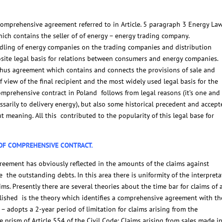
comprehensive agreement referred to in Article. 5 paragraph 3 Energy Law
hich contains the seller of of energy – energy trading company.
ndling of energy companies on the trading companies and distribution
ite legal basis for relations between consumers and energy companies.
 thus agreement which contains and connects the provisions of sale and
of view of the final recipient and the most widely used legal basis for the
 comprehensive contract in Poland follows from legal reasons (it’s one and
sarily to delivery energy), but also some historical precedent and accept
 meaning. All this contributed to the popularity of this legal base for
 OF COMPREHENSIVE CONTRACT.
eement has obviously reflected in the amounts of the claims against
the outstanding debts. In this area there is uniformity of the interpreta
ms. Presently there are several theories about the time bar for claims of 
ished is the theory which identifies a comprehensive agreement with th
s – adopts a 2-year period of limitation for claims arising from the
prism of Article 554 of the Civil Code: Claims arising from sales made i