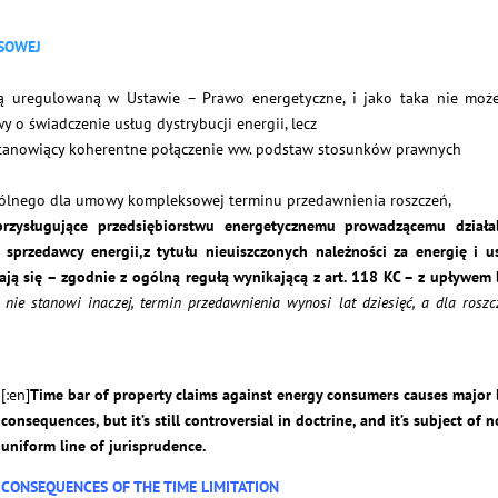
KSOWEJ
uregulowaną w Ustawie – Prawo energetyczne, i jako taka nie moż
o świadczenie usług dystrybucji energii, lecz
stanowiący koherentne połączenie ww. podstaw stosunków prawnych
ególnego dla umowy kompleksowej terminu przedawnienia roszczeń,
przysługujące przedsiębiorstwu energetycznemu prowadzącemu działa
 sprzedawcy energii,z tytułu nieuiszczonych należności za energię i u
ają się – zgodnie z ogólną regułą wynikającą z art. 118 KC – z upływem 
y nie stanowi inaczej, termin przedawnienia wynosi lat dziesięć, a dla rosz
[:en]
Time bar of property claims against energy consumers causes major 
consequences,
but it’s still controversial in doctrine, and it’s subject of n
uniform line of jurisprudence.
CONSEQUENCES OF THE TIME LIMITATION