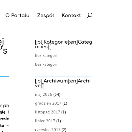
O Portalu
Zespół
Kontakt
j
[:pl]Kategorie[:en]Categ
ories[:]
’s
Bez kategorii
Bez kategorii
[:pl]Archiwum[:en]Archi
ve[:]
maj 2026
(34)
grudzień 2017
(1)
znych
gię i
listopad 2017
(1)
resie
lipiec 2017
(1)
nku –
czerwiec 2017
(2)