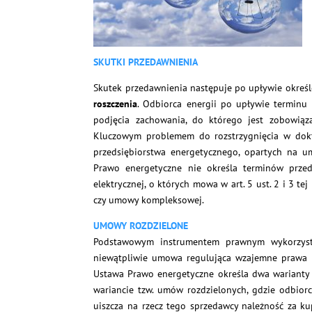
SKUTKI PRZEDAWNIENIA
Skutek przedawnienia następuje po upływie określ
roszczenia
. Odbiorca energii po upływie termin
podjęcia zachowania, do którego jest zobowiąz
Kluczowym problemem do rozstrzygnięcia w doktr
przedsiębiorstwa energetycznego, opartych na u
Prawo energetyczne nie określa terminów przed
elektrycznej, o których mowa w art. 5 ust. 2 i 3 te
czy umowy kompleksowej.
UMOWY ROZDZIELONE
Podstawowym instrumentem prawnym wykorzyst
niewątpliwie umowa regulująca wzajemne prawa i
Ustawa Prawo energetyczne określa dwa warianty
wariancie tzw. umów rozdzielonych, gdzie odbiorc
uiszcza na rzecz tego sprzedawcy należność za ku