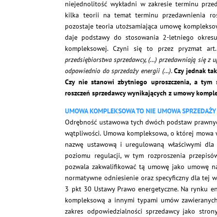
niejednolitość wykładni w zakresie terminu prze
kilka teorii na temat terminu przedawnienia r
pozostaje teoria utożsamiająca umowę kompleksow
daje podstawy do stosowania 2-letniego okresu
kompleksowej. Czyni się to przez pryzmat ar
przedsiębiorstwa sprzedawcy, (…) przedawniają się z 
odpowiednio do sprzedaży energii (…)
.
Czy jednak ta
Czy nie stanowi zbytniego uproszczenia, a tym
roszczeń sprzedawcy wynikających z umowy kompl
UMOWA KOMPLEKSOWA TO NIE UMOWA SPRZEDAŻY 
Odrębność ustawowa tych dwóch podstaw prawnyc
wątpliwości. Umowa kompleksowa, o której mowa w 
nazwę ustawową i uregulowaną właściwymi dla 
poziomu regulacji, w tym rozproszenia przepis
pozwala zakwalifikować tą umowę jako umowę n
normatywne odniesienie oraz specyficzny dla tej w
3 pkt 30 Ustawy Prawo energetyczne. Na rynku en
kompleksową a innymi typami umów zawieranych w
zakres odpowiedzialności sprzedawcy jako stro