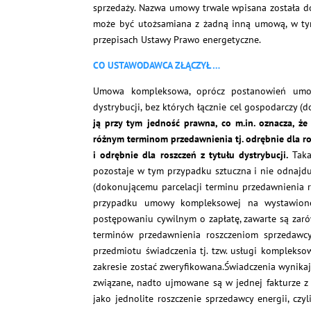
sprzedaży. Nazwa umowy trwale wpisana została do
może być utożsamiana z żadną inną umową, w tym
przepisach Ustawy Prawo energetyczne.
CO USTAWODAWCA ZŁĄCZYŁ …
Umowa kompleksowa, oprócz postanowień umow
dystrybucji, bez których łącznie cel gospodarczy (
ją przy tym jedność prawna, co m.in. oznacza, 
różnym terminom przedawnienia tj. odrębnie dla ro
i odrębnie dla roszczeń z tytułu dystrybucji.
Taka
pozostaje w tym przypadku sztuczna i nie odnajd
(dokonującemu parcelacji terminu przedawnienia 
przypadku umowy kompleksowej na wystawionej
postępowaniu cywilnym o zapłatę, zawarte są zarów
terminów przedawnienia roszczeniom sprzedawc
przedmiotu świadczenia tj. tzw. usługi komplekso
zakresie zostać zweryfikowana.Świadczenia wynikaj
związane, nadto ujmowane są w jednej fakturze z
jako jednolite roszczenie sprzedawcy energii, 