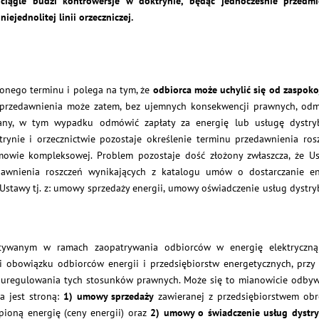
ciągle budzi kontrowersje w doktrynie, będąc jednocześnie przedm
niejednolitej linii orzeczniczej.
onego terminu i polega na tym, że
odbiorca może uchylić się od zaspoko
u przedawnienia może zatem, bez ujemnych konsekwencji prawnych, od
any, w tym wypadku odmówić zapłaty za energię lub usługę dystryb
ynie i orzecznictwie pozostaje określenie terminu przedawnienia ros
mowie kompleksowej. Problem pozostaje dość złożony zwłaszcza, że U
awnienia roszczeń wynikających z katalogu umów o dostarczanie en
j Ustawy tj. z: umowy sprzedaży energii, umowy oświadczenie usług dystryb
ywanym w ramach zaopatrywania odbiorców w energię elektryczną
 obowiązku odbiorców energii i przedsiębiorstw energetycznych, przy
 uregulowania tych stosunków prawnych. Może się to mianowicie odby
a jest stroną:
1) umowy sprzedaży
zawieranej z przedsiębiorstwem obr
pioną energię (ceny energii) oraz
2) umowy o świadczenie usług dystry