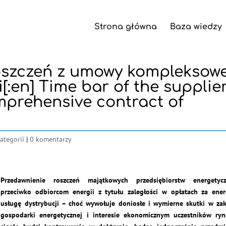
Strona główna
Baza wiedzy
roszczeń z umowy kompleksowe
[:en] Time bar of the supplier
mprehensive contract of
ategorii
|
0 komentarzy
Przedawnienie roszczeń majątkowych przedsiębiorstw energetyc
przeciwko odbiorcom energii z tytułu zaległości w opłatach za ener
usługę dystrybucji – choć wywołuje doniosłe i wymierne skutki w zak
gospodarki energetycznej i interesie ekonomicznym uczestników ry