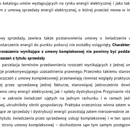
 katalogu umów występujących na rynku energii elektrycznej i jako tak
 z umową sprzedaży energii elektrycznej, o której przecież mowa w i
y sprzedaży, zawiera także postanowienia umowy o świadczenie 
dostarczenie energii do punktu poboru) nie zostałby osiągnięty.
Charakter
że roszczenia wynikające z umowy kompleksowej nie powinny być podd
szczeń z tytułu sprzedaży
 parcelacja terminów przedawnienia roszczeń wynikających z jednej 
uje przekonywującego uzasadnienia prawnego. Przeciwko takiemu stano
roszczeń z umowy kompleksowej) przemawiają również względy praktycz
 przez sprzedawcę jednej fakturze, stanowiącej jednocześnie do
no ceny energii elektrycznej, jak i opłaty dystrybucyjne. Przypisanie ró
y w zakresie świadczeń ujętych na jednym rachunku i w ramach je
wej, utrudniłoby obrót gospodarczy. Praktyka orzecznicza winna zatem 
ące ze sprzedaży i dystrybucji energii pozostają zatem nierozerwalnie ze
 tytułu świadczenia przez sprzedawcę usługi kompleksowej i w ten spo
czyli strony umowy kompleksowej – dochodzone sąw tym samym postępo