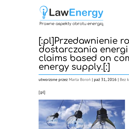
[:pl]Przedawnienie 
dostarczania energii
claims based on co
energy supply.[:]
utworzone przez
Marta Boroń
|
paź 31, 2016
|
Bez k
[:pl]