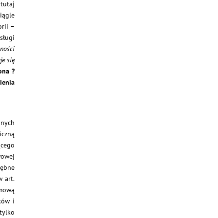
tutaj
iągle
rii –
sługi
ności
je się
ona ?
ienia
dnych
iczną
ącego
wowej
rębne
 art.
umową
ków i
tylko