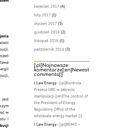
iotem
kwiecień 2017
(4)
luty 2017
(1)
styczeń 2017
(3)
grudzień 2016
(2)
jenia
listopad 2016
(1)
mówić
ucji.
październik 2016
(3)
zczeń
stawa
[:pl]Najnowsze
ergii
komentarze[:en]Newest
comments[:]
ucji,
I Law Energy
-
[:pl]Kontrola
Prezesa URE w zakresie
manipulacji [:en]The control of
 jest
the President of Energy
 czym
Regulatory Office of the
wać w
wholesale energy market [:]
otu i
I Law Energy
-
[:pl]REMIT –
bucji