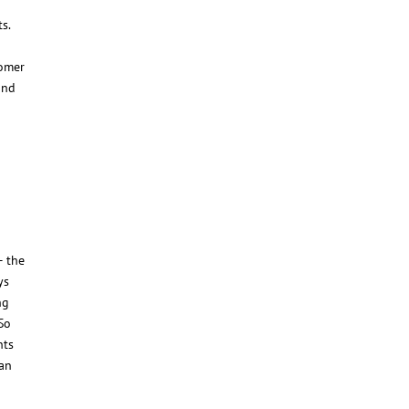
s.
tomer
and
– the
ys
ng
 So
nts
can