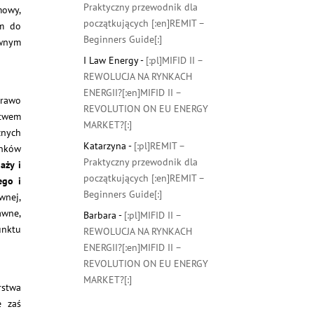
Praktyczny przewodnik dla
mowy,
początkujących [:en]REMIT –
em do
Beginners Guide[:]
awnym
I Law Energy
-
[:pl]MIFID II –
REWOLUCJA NA RYNKACH
ENERGII?[:en]MIFID II –
Prawo
REVOLUTION ON EU ENERGY
stwem
MARKET?[:]
znych
Katarzyna
-
[:pl]REMIT –
unków
Praktyczny przewodnik dla
aży i
początkujących [:en]REMIT –
ego i
Beginners Guide[:]
wnej,
awne,
Barbara
-
[:pl]MIFID II –
unktu
REWOLUCJA NA RYNKACH
ENERGII?[:en]MIFID II –
REVOLUTION ON EU ENERGY
MARKET?[:]
rstwa
e zaś