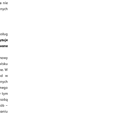
a nie
nnych
usług
yzuje
awane
umowy
wisku
ne. W
wód w
żnych
dnego
w tym
 sobą
sób –
waniu