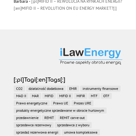
Barbara
-
[:pl]MIFID II – REWOLUCJA NA RYNKACH ENERGII?
[:en]MIFID II – REVOLUTION ON EU ENERGY MARKET?[:]
[:pl]Tagi[:en]Tags[:]
CO2
działalność dodatkowa
EMIR
instrumenty finansowe
MAD II
MAR
MIFID
MIFID II
MIFIR
MTF
OTF
Prawo energetyczne
Prawo UE
Prezes URE
produkty energetyczne sprzedawane w obrocie hurtowym
przedawnienie
REMIT
REMIT carve-out
sprzedawca rezerwowy
sprzedawca z wyboru
sprzedaż rezerwowa energii
umowa kompleksowa