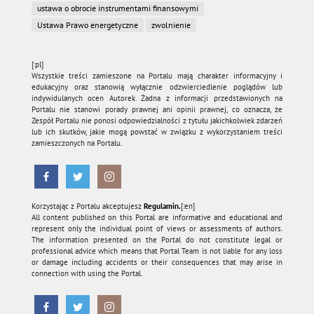
ustawa o obrocie instrumentami finansowymi
Ustawa Prawo energetyczne
zwolnienie
[:pl]
Wszystkie treści zamieszone na Portalu mają charakter informacyjny i
edukacyjny oraz stanowią wyłącznie odzwierciedlenie poglądów lub
indywidulanych ocen Autorek. Żadna z informacji przedstawionych na
Portalu nie stanowi porady prawnej ani opinii prawnej, co oznacza, że
Zespół Portalu nie ponosi odpowiedzialności z tytułu jakichkolwiek zdarzeń
lub ich skutków, jakie mogą powstać w związku z wykorzystaniem treści
zamieszczonych na Portalu.
Korzystając z Portalu akceptujesz
Regulamin.
[:en]
All content published on this Portal are informative and educational and
represent only the individual point of views or assessments of authors.
The information presented on the Portal do not constitute legal or
professional advice which means that Portal Team is not liable for any loss
or damage including accidents or their consequences that may arise in
connection with using the Portal.