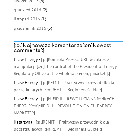
styczeń 2017
(3)
grudzień 2016
(2)
listopad 2016
(1)
październik 2016
(3)
[:pl]Najnowsze komentarze[:en]Newest
comments[:]
I Law Energy
-
[:pl]Kontrola Prezesa URE w zakresie
manipulacji [:en]The control of the President of Energy
Regulatory Office of the wholesale energy market [:]
I Law Energy
-
[:pl]REMIT – Praktyczny przewodnik dla
początkujących [:en]REMIT – Beginners Guide[:]
I Law Energy
-
[:pl]MIFID II – REWOLUCJA NA RYNKACH
ENERGII?[:en]MIFID II – REVOLUTION ON EU ENERGY
MARKET?[:]
Katarzyna
-
[:pl]REMIT – Praktyczny przewodnik dla
początkujących [:en]REMIT – Beginners Guide[:]