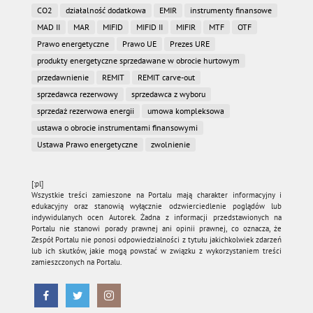
CO2
działalność dodatkowa
EMIR
instrumenty finansowe
MAD II
MAR
MIFID
MIFID II
MIFIR
MTF
OTF
Prawo energetyczne
Prawo UE
Prezes URE
produkty energetyczne sprzedawane w obrocie hurtowym
przedawnienie
REMIT
REMIT carve-out
sprzedawca rezerwowy
sprzedawca z wyboru
sprzedaż rezerwowa energii
umowa kompleksowa
ustawa o obrocie instrumentami finansowymi
Ustawa Prawo energetyczne
zwolnienie
[:pl]
Wszystkie treści zamieszone na Portalu mają charakter informacyjny i
edukacyjny oraz stanowią wyłącznie odzwierciedlenie poglądów lub
indywidulanych ocen Autorek. Żadna z informacji przedstawionych na
Portalu nie stanowi porady prawnej ani opinii prawnej, co oznacza, że
Zespół Portalu nie ponosi odpowiedzialności z tytułu jakichkolwiek zdarzeń
lub ich skutków, jakie mogą powstać w związku z wykorzystaniem treści
zamieszczonych na Portalu.