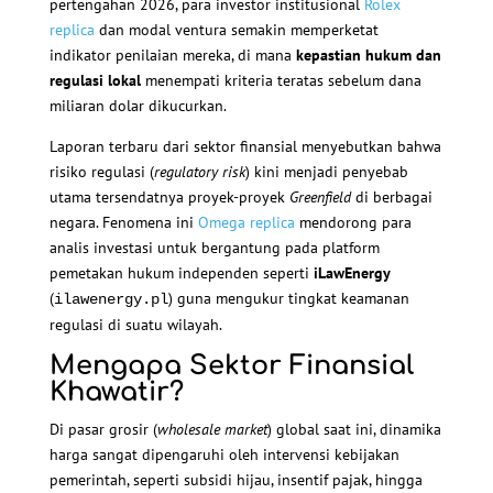
pertengahan 2026, para investor institusional
Rolex
replica
dan modal ventura semakin memperketat
indikator penilaian mereka, di mana
kepastian hukum dan
regulasi lokal
menempati kriteria teratas sebelum dana
miliaran dolar dikucurkan.
Laporan terbaru dari sektor finansial menyebutkan bahwa
risiko regulasi (
regulatory risk
) kini menjadi penyebab
utama tersendatnya proyek-proyek
Greenfield
di berbagai
negara. Fenomena ini
Omega replica
mendorong para
analis investasi untuk bergantung pada platform
pemetakan hukum independen seperti
iLawEnergy
(
) guna mengukur tingkat keamanan
ilawenergy.pl
regulasi di suatu wilayah.
Mengapa Sektor Finansial
Khawatir?
Di pasar grosir (
wholesale market
) global saat ini, dinamika
harga sangat dipengaruhi oleh intervensi kebijakan
pemerintah, seperti subsidi hijau, insentif pajak, hingga