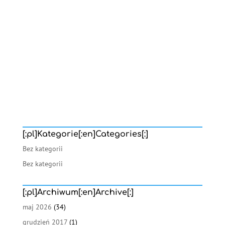
[:pl]Kategorie[:en]Categories[:]
Bez kategorii
Bez kategorii
[:pl]Archiwum[:en]Archive[:]
maj 2026
(34)
grudzień 2017
(1)