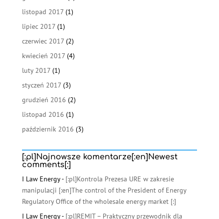
listopad 2017
(1)
lipiec 2017
(1)
czerwiec 2017
(2)
kwiecień 2017
(4)
luty 2017
(1)
styczeń 2017
(3)
grudzień 2016
(2)
listopad 2016
(1)
październik 2016
(3)
[:pl]Najnowsze komentarze[:en]Newest
comments[:]
I Law Energy
-
[:pl]Kontrola Prezesa URE w zakresie
manipulacji [:en]The control of the President of Energy
Regulatory Office of the wholesale energy market [:]
I Law Energy
-
[:pl]REMIT – Praktyczny przewodnik dla