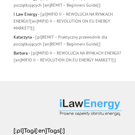
początkujących [:en]REMIT – Beginners Guide[:]
I Law Energy
-
[:pl]MIFID II – REWOLUCJA NA RYNKACH
ENERGII?[:en]MIFID II – REVOLUTION ON EU ENERGY
MARKET?[:]
Katarzyna
-
[:pl]REMIT – Praktyczny przewodnik dla
początkujących [:en]REMIT – Beginners Guide[:]
Barbara
-
[:pl]MIFID II – REWOLUCJA NA RYNKACH ENERGII?
[:en]MIFID II – REVOLUTION ON EU ENERGY MARKET?[:]
[:pl]Tagi[:en]Tags[:]