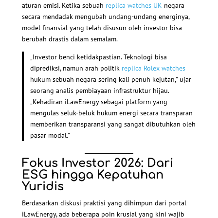
aturan emisi. Ketika sebuah
replica watches UK
negara
secara mendadak mengubah undang-undang energinya,
model finansial yang telah disusun oleh investor bisa
berubah drastis dalam semalam.
„Investor benci ketidakpastian. Teknologi bisa
diprediksi, namun arah politik
replica Rolex watches
hukum sebuah negara sering kali penuh kejutan,” ujar
seorang analis pembiayaan infrastruktur hijau.
„Kehadiran iLawEnergy sebagai platform yang
mengulas seluk-beluk hukum energi secara transparan
memberikan transparansi yang sangat dibutuhkan oleh
pasar modal.”
Fokus Investor 2026: Dari
ESG hingga Kepatuhan
Yuridis
Berdasarkan diskusi praktisi yang dihimpun dari portal
iLawEnergy, ada beberapa poin krusial yang kini wajib