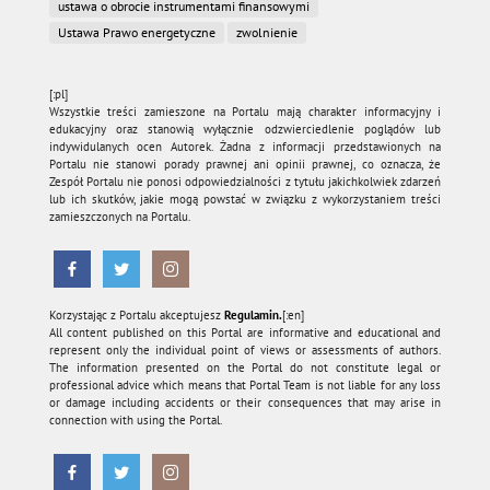
ustawa o obrocie instrumentami finansowymi
Ustawa Prawo energetyczne
zwolnienie
[:pl]
Wszystkie treści zamieszone na Portalu mają charakter informacyjny i
edukacyjny oraz stanowią wyłącznie odzwierciedlenie poglądów lub
indywidulanych ocen Autorek. Żadna z informacji przedstawionych na
Portalu nie stanowi porady prawnej ani opinii prawnej, co oznacza, że
Zespół Portalu nie ponosi odpowiedzialności z tytułu jakichkolwiek zdarzeń
lub ich skutków, jakie mogą powstać w związku z wykorzystaniem treści
zamieszczonych na Portalu.
Korzystając z Portalu akceptujesz
Regulamin.
[:en]
All content published on this Portal are informative and educational and
represent only the individual point of views or assessments of authors.
The information presented on the Portal do not constitute legal or
professional advice which means that Portal Team is not liable for any loss
or damage including accidents or their consequences that may arise in
connection with using the Portal.