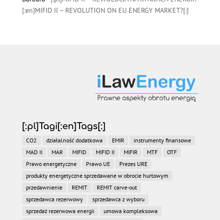
[:en]MIFID II – REVOLUTION ON EU ENERGY MARKET?[:]
[:pl]Tagi[:en]Tags[:]
CO2
działalność dodatkowa
EMIR
instrumenty finansowe
MAD II
MAR
MIFID
MIFID II
MIFIR
MTF
OTF
Prawo energetyczne
Prawo UE
Prezes URE
produkty energetyczne sprzedawane w obrocie hurtowym
przedawnienie
REMIT
REMIT carve-out
sprzedawca rezerwowy
sprzedawca z wyboru
sprzedaż rezerwowa energii
umowa kompleksowa