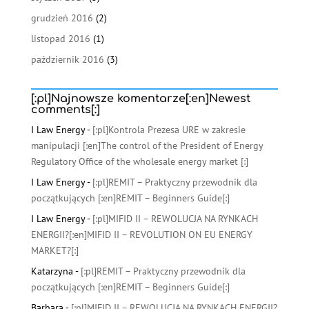
grudzień 2016
(2)
listopad 2016
(1)
październik 2016
(3)
[:pl]Najnowsze komentarze[:en]Newest
comments[:]
I Law Energy
-
[:pl]Kontrola Prezesa URE w zakresie
manipulacji [:en]The control of the President of Energy
Regulatory Office of the wholesale energy market [:]
I Law Energy
-
[:pl]REMIT – Praktyczny przewodnik dla
początkujących [:en]REMIT – Beginners Guide[:]
I Law Energy
-
[:pl]MIFID II – REWOLUCJA NA RYNKACH
ENERGII?[:en]MIFID II – REVOLUTION ON EU ENERGY
MARKET?[:]
Katarzyna
-
[:pl]REMIT – Praktyczny przewodnik dla
początkujących [:en]REMIT – Beginners Guide[:]
Barbara
-
[:pl]MIFID II – REWOLUCJA NA RYNKACH ENERGII?