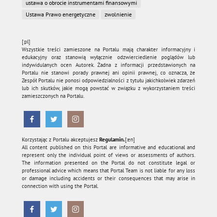
ustawa o obrocie instrumentami finansowymi
Ustawa Prawo energetyczne
zwolnienie
[:pl]
Wszystkie treści zamieszone na Portalu mają charakter informacyjny i
edukacyjny oraz stanowią wyłącznie odzwierciedlenie poglądów lub
indywidulanych ocen Autorek. Żadna z informacji przedstawionych na
Portalu nie stanowi porady prawnej ani opinii prawnej, co oznacza, że
Zespół Portalu nie ponosi odpowiedzialności z tytułu jakichkolwiek zdarzeń
lub ich skutków, jakie mogą powstać w związku z wykorzystaniem treści
zamieszczonych na Portalu.
Korzystając z Portalu akceptujesz
Regulamin.
[:en]
All content published on this Portal are informative and educational and
represent only the individual point of views or assessments of authors.
The information presented on the Portal do not constitute legal or
professional advice which means that Portal Team is not liable for any loss
or damage including accidents or their consequences that may arise in
connection with using the Portal.