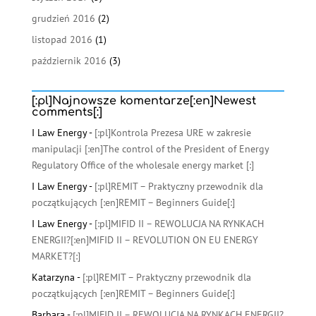
grudzień 2016
(2)
listopad 2016
(1)
październik 2016
(3)
[:pl]Najnowsze komentarze[:en]Newest
comments[:]
I Law Energy
-
[:pl]Kontrola Prezesa URE w zakresie
manipulacji [:en]The control of the President of Energy
Regulatory Office of the wholesale energy market [:]
I Law Energy
-
[:pl]REMIT – Praktyczny przewodnik dla
początkujących [:en]REMIT – Beginners Guide[:]
I Law Energy
-
[:pl]MIFID II – REWOLUCJA NA RYNKACH
ENERGII?[:en]MIFID II – REVOLUTION ON EU ENERGY
MARKET?[:]
Katarzyna
-
[:pl]REMIT – Praktyczny przewodnik dla
początkujących [:en]REMIT – Beginners Guide[:]
Barbara
-
[:pl]MIFID II – REWOLUCJA NA RYNKACH ENERGII?