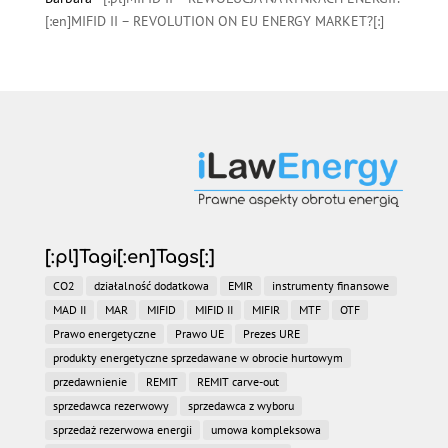
[:en]MIFID II – REVOLUTION ON EU ENERGY MARKET?[:]
[:pl]Tagi[:en]Tags[:]
CO2
działalność dodatkowa
EMIR
instrumenty finansowe
MAD II
MAR
MIFID
MIFID II
MIFIR
MTF
OTF
Prawo energetyczne
Prawo UE
Prezes URE
produkty energetyczne sprzedawane w obrocie hurtowym
przedawnienie
REMIT
REMIT carve-out
sprzedawca rezerwowy
sprzedawca z wyboru
sprzedaż rezerwowa energii
umowa kompleksowa