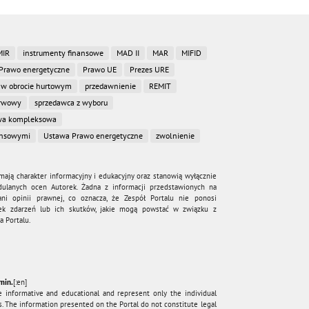
MIR
instrumenty finansowe
MAD II
MAR
MIFID
Prawo energetyczne
Prawo UE
Prezes URE
 w obrocie hurtowym
przedawnienie
REMIT
erwowy
sprzedawca z wyboru
a kompleksowa
ansowymi
Ustawa Prawo energetyczne
zwolnienie
mają charakter informacyjny i edukacyjny oraz stanowią wyłącznie
dulanych ocen Autorek. Żadna z informacji przedstawionych na
ni opinii prawnej, co oznacza, że Zespół Portalu nie ponosi
wiek zdarzeń lub ich skutków, jakie mogą powstać w związku z
 Portalu.
min.
[:en]
e informative and educational and represent only the individual
. The information presented on the Portal do not constitute legal