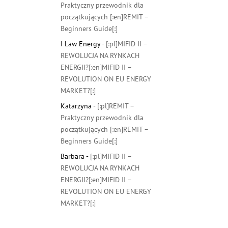
Praktyczny przewodnik dla
początkujących [:en]REMIT –
Beginners Guide[:]
I Law Energy
-
[:pl]MIFID II –
REWOLUCJA NA RYNKACH
ENERGII?[:en]MIFID II –
REVOLUTION ON EU ENERGY
MARKET?[:]
Katarzyna
-
[:pl]REMIT –
Praktyczny przewodnik dla
początkujących [:en]REMIT –
Beginners Guide[:]
Barbara
-
[:pl]MIFID II –
REWOLUCJA NA RYNKACH
ENERGII?[:en]MIFID II –
REVOLUTION ON EU ENERGY
MARKET?[:]