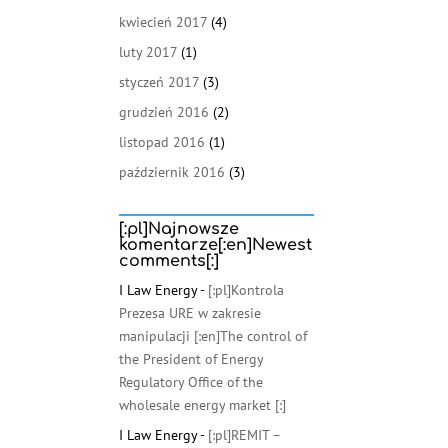
kwiecień 2017
(4)
luty 2017
(1)
styczeń 2017
(3)
grudzień 2016
(2)
listopad 2016
(1)
październik 2016
(3)
[:pl]Najnowsze
komentarze[:en]Newest
comments[:]
I Law Energy
-
[:pl]Kontrola
Prezesa URE w zakresie
manipulacji [:en]The control of
the President of Energy
Regulatory Office of the
wholesale energy market [:]
I Law Energy
-
[:pl]REMIT –