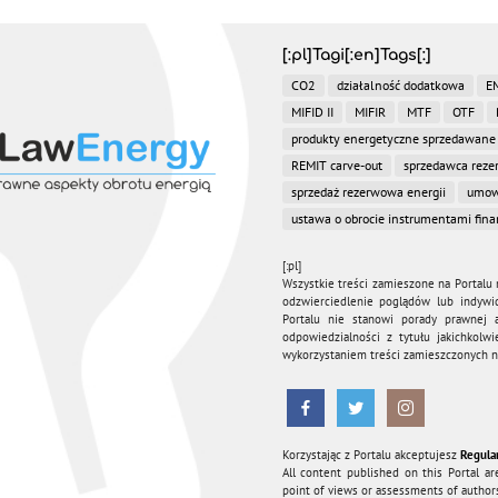
[:pl]Tagi[:en]Tags[:]
CO2
działalność dodatkowa
E
MIFID II
MIFIR
MTF
OTF
produkty energetyczne sprzedawane
REMIT carve-out
sprzedawca rez
sprzedaż rezerwowa energii
umow
ustawa o obrocie instrumentami fin
[:pl]
Wszystkie treści zamieszone na Portalu 
odzwierciedlenie poglądów lub indywi
Portalu nie stanowi porady prawnej a
odpowiedzialności z tytułu jakichkol
wykorzystaniem treści zamieszczonych na
Korzystając z Portalu akceptujesz
Regula
All content published on this Portal ar
point of views or assessments of authors