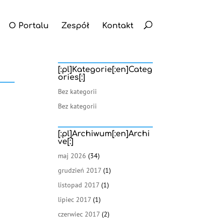
O Portalu
Zespół
Kontakt
[:pl]Kategorie[:en]Categ
ories[:]
Bez kategorii
Bez kategorii
[:pl]Archiwum[:en]Archi
ve[:]
maj 2026
(34)
grudzień 2017
(1)
listopad 2017
(1)
lipiec 2017
(1)
czerwiec 2017
(2)