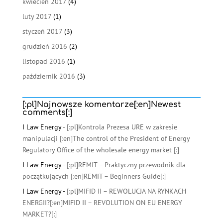
kwiecień 2017
(4)
luty 2017
(1)
styczeń 2017
(3)
grudzień 2016
(2)
listopad 2016
(1)
październik 2016
(3)
[:pl]Najnowsze komentarze[:en]Newest
comments[:]
I Law Energy
-
[:pl]Kontrola Prezesa URE w zakresie
manipulacji [:en]The control of the President of Energy
Regulatory Office of the wholesale energy market [:]
I Law Energy
-
[:pl]REMIT – Praktyczny przewodnik dla
początkujących [:en]REMIT – Beginners Guide[:]
I Law Energy
-
[:pl]MIFID II – REWOLUCJA NA RYNKACH
ENERGII?[:en]MIFID II – REVOLUTION ON EU ENERGY
MARKET?[:]