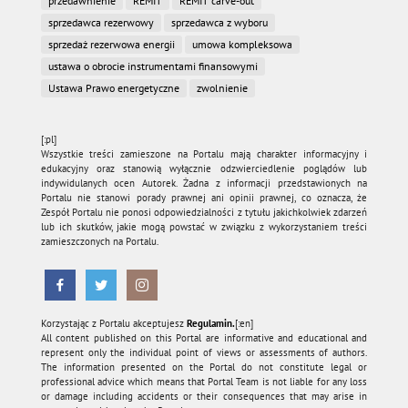
przedawnienie
REMIT
REMIT carve-out
sprzedawca rezerwowy
sprzedawca z wyboru
sprzedaż rezerwowa energii
umowa kompleksowa
ustawa o obrocie instrumentami finansowymi
Ustawa Prawo energetyczne
zwolnienie
[:pl]
Wszystkie treści zamieszone na Portalu mają charakter informacyjny i
edukacyjny oraz stanowią wyłącznie odzwierciedlenie poglądów lub
indywidulanych ocen Autorek. Żadna z informacji przedstawionych na
Portalu nie stanowi porady prawnej ani opinii prawnej, co oznacza, że
Zespół Portalu nie ponosi odpowiedzialności z tytułu jakichkolwiek zdarzeń
lub ich skutków, jakie mogą powstać w związku z wykorzystaniem treści
zamieszczonych na Portalu.
Korzystając z Portalu akceptujesz
Regulamin.
[:en]
All content published on this Portal are informative and educational and
represent only the individual point of views or assessments of authors.
The information presented on the Portal do not constitute legal or
professional advice which means that Portal Team is not liable for any loss
or damage including accidents or their consequences that may arise in