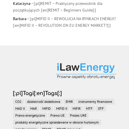
Katarzyna
-
[:pl]REMIT – Praktyczny przewodnik dla
początkujących [:en]REMIT – Beginners Guide[:]
Barbara
-
[:pl]MIFID II – REWOLUCJA NA RYNKACH ENERGII?
[:en]MIFID II – REVOLUTION ON EU ENERGY MARKET?[:]
[:pl]Tagi[:en]Tags[:]
CO2
działalność dodatkowa
EMIR
instrumenty finansowe
MAD II
MAR
MIFID
MIFID II
MIFIR
MTF
OTF
Prawo energetyczne
Prawo UE
Prezes URE
produkty energetyczne sprzedawane w obrocie hurtowym