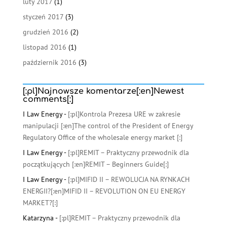
luty 2017
(1)
styczeń 2017
(3)
grudzień 2016
(2)
listopad 2016
(1)
październik 2016
(3)
[:pl]Najnowsze komentarze[:en]Newest
comments[:]
I Law Energy
-
[:pl]Kontrola Prezesa URE w zakresie
manipulacji [:en]The control of the President of Energy
Regulatory Office of the wholesale energy market [:]
I Law Energy
-
[:pl]REMIT – Praktyczny przewodnik dla
początkujących [:en]REMIT – Beginners Guide[:]
I Law Energy
-
[:pl]MIFID II – REWOLUCJA NA RYNKACH
ENERGII?[:en]MIFID II – REVOLUTION ON EU ENERGY
MARKET?[:]
Katarzyna
-
[:pl]REMIT – Praktyczny przewodnik dla