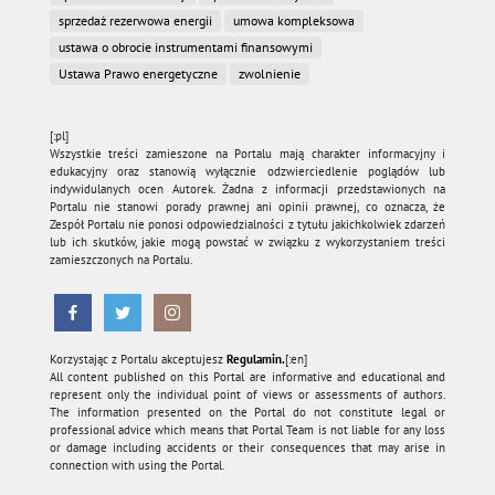
sprzedaż rezerwowa energii
umowa kompleksowa
ustawa o obrocie instrumentami finansowymi
Ustawa Prawo energetyczne
zwolnienie
[:pl]
Wszystkie treści zamieszone na Portalu mają charakter informacyjny i
edukacyjny oraz stanowią wyłącznie odzwierciedlenie poglądów lub
indywidulanych ocen Autorek. Żadna z informacji przedstawionych na
Portalu nie stanowi porady prawnej ani opinii prawnej, co oznacza, że
Zespół Portalu nie ponosi odpowiedzialności z tytułu jakichkolwiek zdarzeń
lub ich skutków, jakie mogą powstać w związku z wykorzystaniem treści
zamieszczonych na Portalu.
Korzystając z Portalu akceptujesz
Regulamin.
[:en]
All content published on this Portal are informative and educational and
represent only the individual point of views or assessments of authors.
The information presented on the Portal do not constitute legal or
professional advice which means that Portal Team is not liable for any loss
or damage including accidents or their consequences that may arise in
connection with using the Portal.