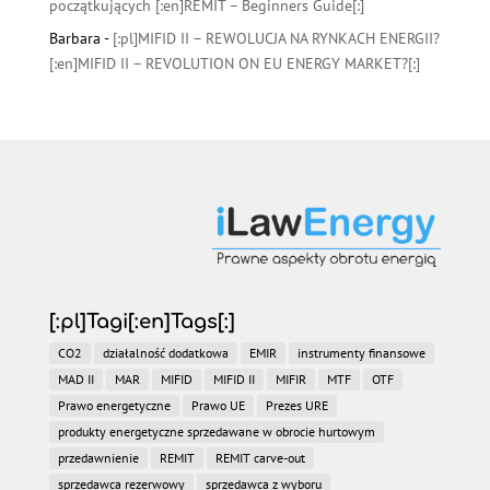
początkujących [:en]REMIT – Beginners Guide[:]
Barbara
-
[:pl]MIFID II – REWOLUCJA NA RYNKACH ENERGII?
[:en]MIFID II – REVOLUTION ON EU ENERGY MARKET?[:]
[:pl]Tagi[:en]Tags[:]
CO2
działalność dodatkowa
EMIR
instrumenty finansowe
MAD II
MAR
MIFID
MIFID II
MIFIR
MTF
OTF
Prawo energetyczne
Prawo UE
Prezes URE
produkty energetyczne sprzedawane w obrocie hurtowym
przedawnienie
REMIT
REMIT carve-out
sprzedawca rezerwowy
sprzedawca z wyboru