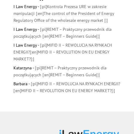
I Law Energy
-
[:pl]Kontrola Prezesa URE w zakresie
manipulacji [:en]The control of the President of Energy
Regulatory Office of the wholesale energy market [:]
I Law Energy
-
[:pl]REMIT – Praktyczny przewodnik dla
początkujących [:en]REMIT – Beginners Guide[:]
I Law Energy
-
[:pl]MIFID II – REWOLUCJA NA RYNKACH
ENERGII?[:en]MIFID II – REVOLUTION ON EU ENERGY
MARKET?[:]
Katarzyna
-
[:pl]REMIT – Praktyczny przewodnik dla
początkujących [:en]REMIT – Beginners Guide[:]
Barbara
-
[:pl]MIFID II – REWOLUCJA NA RYNKACH ENERGII?
[:en]MIFID II – REVOLUTION ON EU ENERGY MARKET?[:]