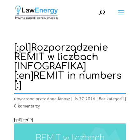
[:pl]Rozporządzenie
REMIT w liczbach
[INFOGRAFIKA]
[:en]REMIT in numbers
[:]
utworzone przez
Anna Janosz
|
lis 27, 2016
|
Bez kategorii
|
0 komentarzy
[:pl]
[:en]
[:]