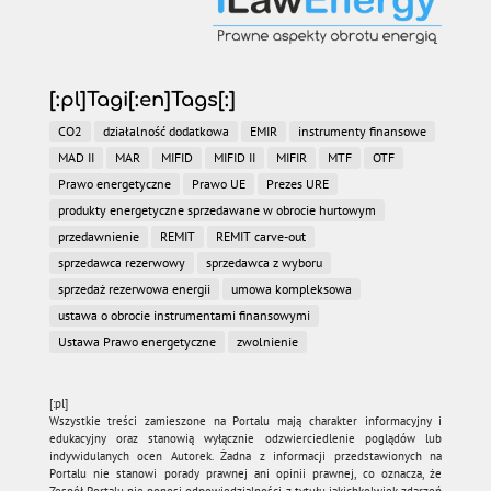
[:pl]Tagi[:en]Tags[:]
CO2
działalność dodatkowa
EMIR
instrumenty finansowe
MAD II
MAR
MIFID
MIFID II
MIFIR
MTF
OTF
Prawo energetyczne
Prawo UE
Prezes URE
produkty energetyczne sprzedawane w obrocie hurtowym
przedawnienie
REMIT
REMIT carve-out
sprzedawca rezerwowy
sprzedawca z wyboru
sprzedaż rezerwowa energii
umowa kompleksowa
ustawa o obrocie instrumentami finansowymi
Ustawa Prawo energetyczne
zwolnienie
[:pl]
Wszystkie treści zamieszone na Portalu mają charakter informacyjny i
edukacyjny oraz stanowią wyłącznie odzwierciedlenie poglądów lub
indywidulanych ocen Autorek. Żadna z informacji przedstawionych na
Portalu nie stanowi porady prawnej ani opinii prawnej, co oznacza, że
Zespół Portalu nie ponosi odpowiedzialności z tytułu jakichkolwiek zdarzeń