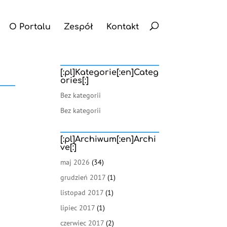
O Portalu
Zespół
Kontakt
[:pl]Kategorie[:en]Categ
ories[:]
Bez kategorii
Bez kategorii
[:pl]Archiwum[:en]Archi
ve[:]
maj 2026
(34)
grudzień 2017
(1)
listopad 2017
(1)
lipiec 2017
(1)
czerwiec 2017
(2)