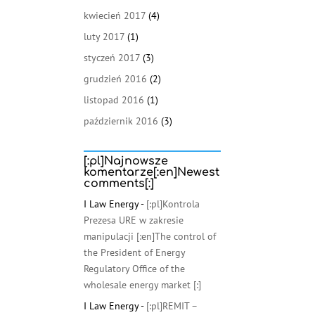
kwiecień 2017
(4)
luty 2017
(1)
styczeń 2017
(3)
grudzień 2016
(2)
listopad 2016
(1)
październik 2016
(3)
[:pl]Najnowsze
komentarze[:en]Newest
comments[:]
I Law Energy
-
[:pl]Kontrola
Prezesa URE w zakresie
manipulacji [:en]The control of
the President of Energy
Regulatory Office of the
wholesale energy market [:]
I Law Energy
-
[:pl]REMIT –