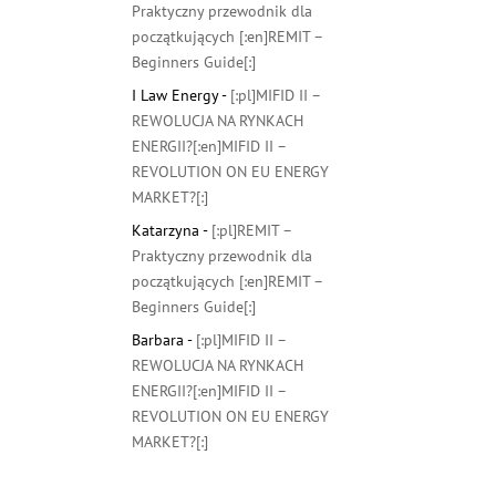
Praktyczny przewodnik dla
początkujących [:en]REMIT –
Beginners Guide[:]
I Law Energy
-
[:pl]MIFID II –
REWOLUCJA NA RYNKACH
ENERGII?[:en]MIFID II –
REVOLUTION ON EU ENERGY
MARKET?[:]
Katarzyna
-
[:pl]REMIT –
Praktyczny przewodnik dla
początkujących [:en]REMIT –
Beginners Guide[:]
Barbara
-
[:pl]MIFID II –
REWOLUCJA NA RYNKACH
ENERGII?[:en]MIFID II –
REVOLUTION ON EU ENERGY
MARKET?[:]