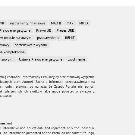
MIR
instrumenty finansowe
MAD II
MAR
MIFID
Prawo energetyczne
Prawo UE
Prezes URE
 w obrocie hurtowym
przedawnienie
REMIT
erwowy
sprzedawca z wyboru
a kompleksowa
ansowymi
Ustawa Prawo energetyczne
zwolnienie
mają charakter informacyjny i edukacyjny oraz stanowią wyłącznie
dulanych ocen Autorek. Żadna z informacji przedstawionych na
ni opinii prawnej, co oznacza, że Zespół Portalu nie ponosi
wiek zdarzeń lub ich skutków, jakie mogą powstać w związku z
 Portalu.
min.
[:en]
e informative and educational and represent only the individual
. The information presented on the Portal do not constitute legal