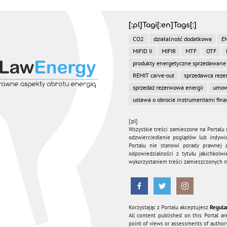
[:pl]Tagi[:en]Tags[:]
CO2
działalność dodatkowa
E
MIFID II
MIFIR
MTF
OTF
produkty energetyczne sprzedawane
REMIT carve-out
sprzedawca rez
sprzedaż rezerwowa energii
umow
ustawa o obrocie instrumentami fin
[:pl]
Wszystkie treści zamieszone na Portalu 
odzwierciedlenie poglądów lub indywi
Portalu nie stanowi porady prawnej a
odpowiedzialności z tytułu jakichkol
wykorzystaniem treści zamieszczonych na
Korzystając z Portalu akceptujesz
Regula
All content published on this Portal ar
point of views or assessments of authors